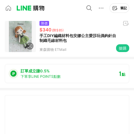
筆記
降價
$340
(降$85)
手工DIY編織材料包安娜公主愛莎玩偶鉤針自
制織毛線材料包
搶購
東森購物 ETMall
訂單成立賺0.5%
1
點
下單享LINE POINTS點數