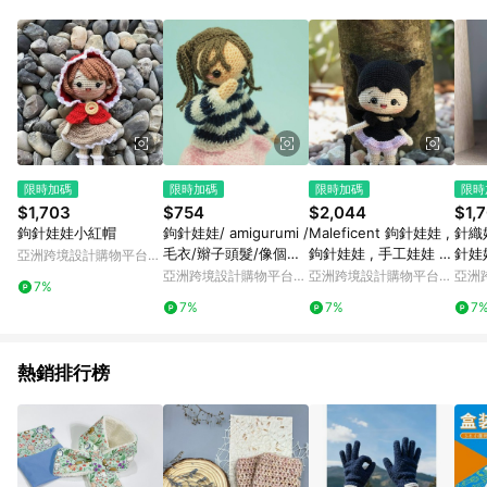
單、退貨、退款或購物中登出東森購物ETMall，將無法獲得點數
回饋。 5. 點數回饋會扣除所有折扣優惠後之最終發票金額計算，
實際回饋請依LINE購物通知為主。 6. 訂單如有使用東森購物
ETMall站內之折扣優惠(包含但不限於東森幣、樂透金、東森現金
券等)，不具點數回饋資格。詳細請依東森購物ETMall之結帳頁面
顯示為準。 7. LINE購物設有「單一商品最高回饋點數」機制(特
殊活動時開放「回饋無上限」)，以同一訂單中同一商品不論件數
計算，並依訂單成立時間當下LINE購物所設定的回饋機制為準。
8. LINE購物為購物資訊整合性平台，商品資料更新會有時間差，
限時加碼
限時加碼
限時加碼
限時
如顯示之商品規格、顏色、價位、贈品與東森購物ETMall銷售網
$1,703
$754
$2,044
$1,
頁不符，以銷售網頁標示為準。 9. 若有贈點爭議，請務必於訂單
鉤針娃娃小紅帽
鉤針娃娃/ amigurumi /
Maleficent 鉤針娃娃 ,
針織
日期+180天以內至LINE購物客服洽詢；若超過180天(含)以上進
毛衣/辮子頭髮/像個人
鉤針娃娃 , 手工娃娃 ,
針娃
亞洲跨境設計購物平台
行申訴，恕無法贈點回饋。 10. 部分點數紅包僅限指定商品使
偶娃娃/玩偶
工藝品
藝品
Pinkoi
亞洲跨境設計購物平台
亞洲跨境設計購物平台
亞洲
用，或不適用於無回饋商品。各點數紅包之適用商品與使用條件
7%
Pinkoi
Pinkoi
Pinko
請依點數紅包頁面規則為準。
7%
7%
7
熱銷排行榜