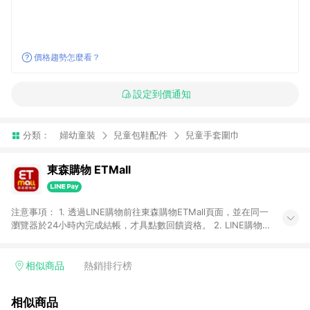
價格趨勢怎麼看？
設定到價通知
分類：
婦幼童裝
兒童包鞋配件
兒童手套圍巾
東森購物 ETMall
注意事項： 1. 透過LINE購物前往東森購物ETMall頁面，並在同一
瀏覽器於24小時內完成結帳，才具點數回饋資格。 2. LINE購物
點數回饋僅限「東森購物ETMall」商品，購買不具返點類別的商
品，以及使用網連通會員、企業福委會員等身份結帳成立之訂
單，皆不在點數回饋範圍內。 3. 如購買以下類別商品，將無法獲
相似商品
熱銷排行榜
得點數回饋：旅遊/住宿券、餐票券、手錶、精品、珠寶、
APPLE、愛買、虛擬點數卡、悠遊卡、一卡通、icash愛金卡、環
相似商品
球嚴選、商城、專案商品、「草莓網」全館商品。 4. 如取消訂