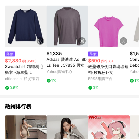
單、退貨、退款或購物中登出東森購物ETMall，將無法獲得點數
回饋。 5. 點數回饋會扣除所有折扣優惠後之最終發票金額計算，
實際回饋請依LINE購物通知為主。 6. 訂單如有使用東森購物
ETMall站內之折扣優惠(包含但不限於東森幣、樂透金、東森現金
券等)，不具點數回饋資格。詳細請依東森購物ETMall之結帳頁面
顯示為準。 7. LINE購物設有「單一商品最高回饋點數」機制(特
殊活動時開放「回饋無上限」)，以同一訂單中同一商品不論件數
計算，並依訂單成立時間當下LINE購物所設定的回饋機制為準。
8. LINE購物為購物資訊整合性平台，商品資料更新會有時間差，
$1,335
$1,
降價
降價
如顯示之商品規格、顏色、價位、贈品與東森購物ETMall銷售網
Adidas 愛迪達 Adi Bb
Conv
$2,880
$590
(降$500)
(降$65)
頁不符，以銷售網頁標示為準。 9. 若有贈點爭議，請務必於訂單
Ls Tee JC7835 男女
Deb
Sweatshirt 精織刷毛
輕盈修身側口袋瑜珈短
日期+180天以內至LINE購物客服洽詢；若超過180天(含)以上進
長袖上衣 休閒長袖 灰
灰色 
Yahoo購物中心
Yah
衛衣 -海軍藍 L
袖(玫瑰粉)-女
行申訴，恕無法贈點回饋。 10. 部分點數紅包僅限指定商品使
褐紫 純棉
0273
citiesocial 找 好東西
ERSS網購平台
用，或不適用於無回饋商品。各點數紅包之適用商品與使用條件
1%
1
請依點數紅包頁面規則為準。
0.5%
3%
熱銷排行榜