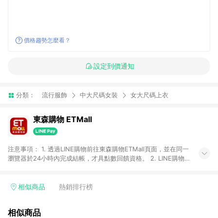
價格趨勢怎麼看？
設定到價通知
分類：
流行服飾
中大尺碼女裝
女大尺碼上衣
東森購物 ETMall
注意事項： 1. 透過LINE購物前往東森購物ETMall頁面，並在同一
瀏覽器於24小時內完成結帳，才具點數回饋資格。 2. LINE購物
點數回饋僅限「東森購物ETMall」商品，購買不具返點類別的商
品，以及使用網連通會員、企業福委會員等身份結帳成立之訂
單，皆不在點數回饋範圍內。 3. 如購買以下類別商品，將無法獲
相似商品
熱銷排行榜
得點數回饋：旅遊/住宿券、餐票券、手錶、精品、珠寶、
APPLE、愛買、虛擬點數卡、悠遊卡、一卡通、icash愛金卡、環
相似商品
球嚴選、商城、專案商品、「草莓網」全館商品。 4. 如取消訂