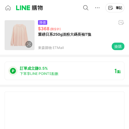
筆記
降價
$368
(降$91)
重磅日系250g淡粉大碼長袖T恤
搶購
東森購物 ETMall
訂單成立賺0.5%
1
點
下單享LINE POINTS點數