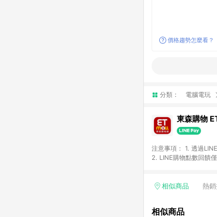
價格趨勢怎麼看？
分類：
電腦電玩
東森購物 ET
注意事項： 1. 透過L
2. LINE購物點數
等身份結帳成立之訂單，
券、手錶、精品、珠寶、
「草莓網」全館商品。 
相似商品
熱銷
饋會扣除所有折扣優惠後
內之折扣優惠(包含但不
相似商品
面顯示為準。 7. L