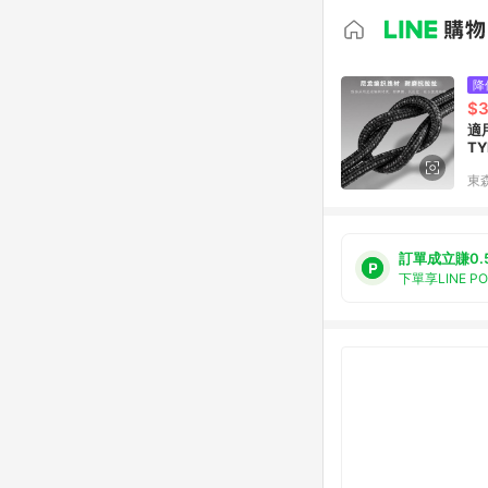
降
$3
適
T
東森
訂單成立賺0.
下單享LINE P