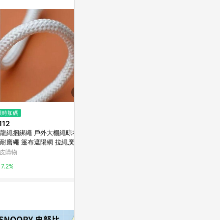
訊整合性平台，商
銷售網頁標示為
進行申訴，恕無法
使用條件請依點數
$660
$750
限時加碼
針織提包背帶/ Strap鏈背帶/ 鏈
手工編織 鎖
112
背帶 杏
亞洲跨境設計購物
龍繩捆綁繩 戶外大棚繩晾衣帳
citiesocial 找 好東西
耐磨繩 篷布遮陽網 拉繩廣告繩
1%
DCD
皮購物
0.5%
7.2%