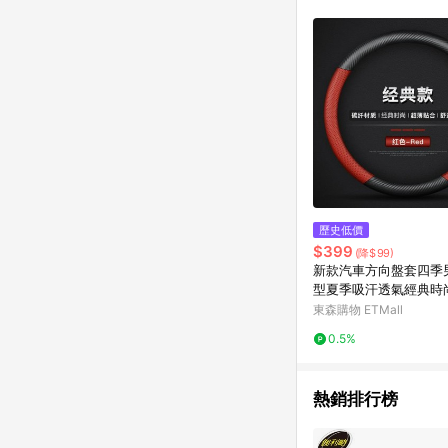
商品不論件數計算，並依
品資料更新會有時間差
準。 9. 若有贈點爭議
贈點回饋。 10. 
紅包頁面規則為準。
歷史低價
$399
(降$99)
新款汽車方向盤套四季
型夏季吸汗透氣經典時
把套
東森購物 ETMall
0.5%
熱銷排行榜