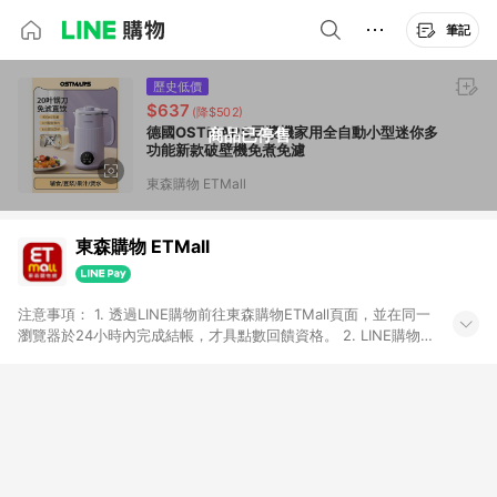
筆記
歷史低價
$637
(降$502)
德國OSTMARS豆漿機家用全自動小型迷你多
商品已停售
功能新款破壁機免煮免濾
東森購物 ETMall
東森購物 ETMall
注意事項： 1. 透過LINE購物前往東森購物ETMall頁面，並在同一
瀏覽器於24小時內完成結帳，才具點數回饋資格。 2. LINE購物
點數回饋僅限「東森購物ETMall」商品，購買不具返點類別的商
品，以及使用網連通會員、企業福委會員等身份結帳成立之訂
單，皆不在點數回饋範圍內。 3. 如購買以下類別商品，將無法獲
得點數回饋：旅遊/住宿券、餐票券、手錶、精品、珠寶、
APPLE、愛買、虛擬點數卡、悠遊卡、一卡通、icash愛金卡、環
球嚴選、商城、專案商品、「草莓網」全館商品。 4. 如取消訂
單、退貨、退款或購物中登出東森購物ETMall，將無法獲得點數