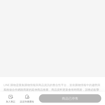
回饋。 5. 點數回饋會扣除所有折扣優惠後之最終發票金額計算，
實際回饋請依LINE購物通知為主。 6. 訂單如有使用東森購物
ETMall站內之折扣優惠(包含但不限於東森幣、樂透金、東森現金
券等)，不具點數回饋資格。詳細請依東森購物ETMall之結帳頁面
顯示為準。 7. LINE購物設有「單一商品最高回饋點數」機制(特
殊活動時開放「回饋無上限」)，以同一訂單中同一商品不論件數
計算，並依訂單成立時間當下LINE購物所設定的回饋機制為準。
8. LINE購物為購物資訊整合性平台，商品資料更新會有時間差，
如顯示之商品規格、顏色、價位、贈品與東森購物ETMall銷售網
頁不符，以銷售網頁標示為準。 9. 若有贈點爭議，請務必於訂單
日期+180天以內至LINE購物客服洽詢；若超過180天(含)以上進
行申訴，恕無法贈點回饋。 10. 部分點數紅包僅限指定商品使
用，或不適用於無回饋商品。各點數紅包之適用商品與使用條件
請依點數紅包頁面規則為準。
LINE 購物是匯集購物情報與商品資訊的整合性平台，並依購物情報中的趨勢與
風格做合作網路商家的延伸商品推薦，商品資料更新會有時間差，請務必點擊
商品至各合作網路商家，確認現售價與購物條件，一切資訊以合作廠商網頁為
商品已停售
準。
加入筆記
設定到價通知