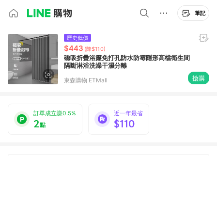
筆記
歷史低價
$443
(降$110)
磁吸折疊浴簾免打孔防水防霉隱形高檔衛生間
隔斷淋浴洗澡干濕分離
搶購
東森購物 ETMall
訂單成立賺0.5%
近一年最省
2
$110
點