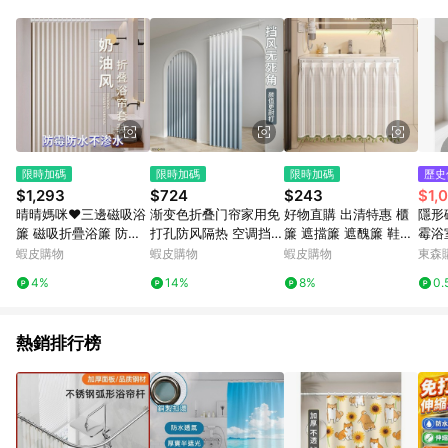
單、退貨、退款或購物中登出東森購物ETMall，將無法獲得點數
回饋。 5. 點數回饋會扣除所有折扣優惠後之最終發票金額計算，
實際回饋請依LINE購物通知為主。 6. 訂單如有使用東森購物
ETMall站內之折扣優惠(包含但不限於東森幣、樂透金、東森現金
券等)，不具點數回饋資格。詳細請依東森購物ETMall之結帳頁面
顯示為準。 7. LINE購物設有「單一商品最高回饋點數」機制(特
殊活動時開放「回饋無上限」)，以同一訂單中同一商品不論件數
計算，並依訂單成立時間當下LINE購物所設定的回饋機制為準。
8. LINE購物為購物資訊整合性平台，商品資料更新會有時間差，
限時加碼
限時加碼
限時加碼
歷史
如顯示之商品規格、顏色、價位、贈品與東森購物ETMall銷售網
$1,293
$724
$243
$1,
頁不符，以銷售網頁標示為準。 9. 若有贈點爭議，請務必於訂單
晴晴媽咪❤三邊磁吸浴
渐变色折叠门帘家用免
好物直購 出清特惠 櫃
隱形
日期+180天以內至LINE購物客服洽詢；若超過180天(含)以上進
簾 磁吸折疊浴簾 防水
打孔防风隔热 空调挡风
簾 遮擋簾 遮醜簾 鞋櫃
霉浴
行申訴，恕無法贈點回饋。 10. 部分點數紅包僅限指定商品使
浴簾 浴簾 浴室簾 浴簾
帘子卧室厨房遮挡隔断
簾 客製化窗簾 書櫃紗
疊掛
蝦皮購物
蝦皮購物
蝦皮購物
東森購
用，或不適用於無回饋商品。各點數紅包之適用商品與使用條件
加厚防水 浴室防水簾
簾 防塵簾 厨房浴室橱
請依點數紅包頁面規則為準。
4%
14%
8%
0.
加厚防水防黴防水加厚
柜遮擋簾 柜子衣櫃遮擋
摺疊浴簾套裝
簾 免打
熱銷排行榜