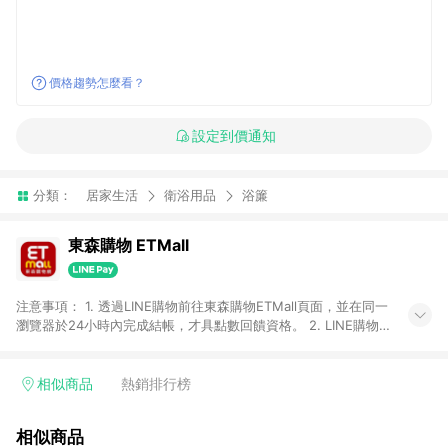
價格趨勢怎麼看？
設定到價通知
分類：
居家生活
衛浴用品
浴簾
東森購物 ETMall
注意事項： 1. 透過LINE購物前往東森購物ETMall頁面，並在同一
瀏覽器於24小時內完成結帳，才具點數回饋資格。 2. LINE購物
點數回饋僅限「東森購物ETMall」商品，購買不具返點類別的商
品，以及使用網連通會員、企業福委會員等身份結帳成立之訂
單，皆不在點數回饋範圍內。 3. 如購買以下類別商品，將無法獲
相似商品
熱銷排行榜
得點數回饋：旅遊/住宿券、餐票券、手錶、精品、珠寶、
APPLE、愛買、虛擬點數卡、悠遊卡、一卡通、icash愛金卡、環
相似商品
球嚴選、商城、專案商品、「草莓網」全館商品。 4. 如取消訂