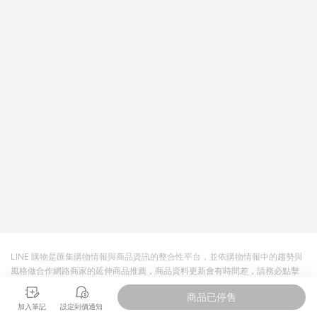
回饋。 5. 點數回饋會扣除所有折扣優惠後之最終發票金額計算，
實際回饋請依LINE購物通知為主。 6. 訂單如有使用東森購物
ETMall站內之折扣優惠(包含但不限於東森幣、樂透金、東森現金
券等)，不具點數回饋資格。詳細請依東森購物ETMall之結帳頁面
顯示為準。 7. LINE購物設有「單一商品最高回饋點數」機制(特
殊活動時開放「回饋無上限」)，以同一訂單中同一商品不論件數
計算，並依訂單成立時間當下LINE購物所設定的回饋機制為準。
8. LINE購物為購物資訊整合性平台，商品資料更新會有時間差，
如顯示之商品規格、顏色、價位、贈品與東森購物ETMall銷售網
頁不符，以銷售網頁標示為準。 9. 若有贈點爭議，請務必於訂單
日期+180天以內至LINE購物客服洽詢；若超過180天(含)以上進
行申訴，恕無法贈點回饋。 10. 部分點數紅包僅限指定商品使
用，或不適用於無回饋商品。各點數紅包之適用商品與使用條件
請依點數紅包頁面規則為準。
LINE 購物是匯集購物情報與商品資訊的整合性平台，並依購物情報中的趨勢與
風格做合作網路商家的延伸商品推薦，商品資料更新會有時間差，請務必點擊
商品至各合作網路商家，確認現售價與購物條件，一切資訊以合作廠商網頁為
商品已停售
準。
加入筆記
設定到價通知