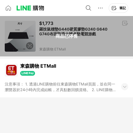
筆記
$1,773
羅技鼠標墊G440硬質膠墊G240 G640
G740布面防滑大號桌墊電競游戲
商品已停售
東森購物 ETMall
東森購物 ETMall
注意事項： 1. 透過LINE購物前往東森購物ETMall頁面，並在同一
瀏覽器於24小時內完成結帳，才具點數回饋資格。 2. LINE購物
點數回饋僅限「東森購物ETMall」商品，購買不具返點類別的商
品，以及使用網連通會員、企業福委會員等身份結帳成立之訂
單，皆不在點數回饋範圍內。 3. 如購買以下類別商品，將無法獲
得點數回饋：旅遊/住宿券、餐票券、手錶、精品、珠寶、
APPLE、愛買、虛擬點數卡、悠遊卡、一卡通、icash愛金卡、環
球嚴選、商城、專案商品、「草莓網」全館商品。 4. 如取消訂
單、退貨、退款或購物中登出東森購物ETMall，將無法獲得點數