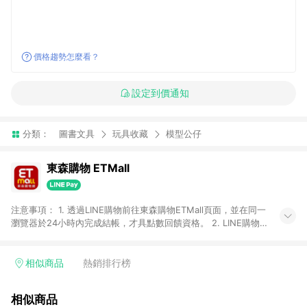
價格趨勢怎麼看？
設定到價通知
分類：
圖書文具
玩具收藏
模型公仔
東森購物 ETMall
注意事項： 1. 透過LINE購物前往東森購物ETMall頁面，並在同一
瀏覽器於24小時內完成結帳，才具點數回饋資格。 2. LINE購物
點數回饋僅限「東森購物ETMall」商品，購買不具返點類別的商
品，以及使用網連通會員、企業福委會員等身份結帳成立之訂
單，皆不在點數回饋範圍內。 3. 如購買以下類別商品，將無法獲
相似商品
熱銷排行榜
得點數回饋：旅遊/住宿券、餐票券、手錶、精品、珠寶、
APPLE、愛買、虛擬點數卡、悠遊卡、一卡通、icash愛金卡、環
相似商品
球嚴選、商城、專案商品、「草莓網」全館商品。 4. 如取消訂