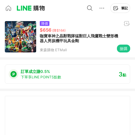
筆記
降價
$656
(降$164)
咖寶車神之晶獸戰隊猛獸巨人飛鷹戰士變形機
器人男孩機甲玩具金剛
搶購
東森購物 ETMall
訂單成立賺0.5%
3
點
下單享LINE POINTS點數