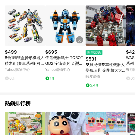
單、退貨、退款或購物中登出東森購物ETMall，將無法獲得點數
回饋。 5. 點數回饋會扣除所有折扣優惠後之最終發票金額計算，
實際回饋請依LINE購物通知為主。 6. 訂單如有使用東森購物
ETMall站內之折扣優惠(包含但不限於東森幣、樂透金、東森現金
券等)，不具點數回饋資格。詳細請依東森購物ETMall之結帳頁面
顯示為準。 7. LINE購物設有「單一商品最高回饋點數」機制(特
殊活動時開放「回饋無上限」)，以同一訂單中同一商品不論件數
計算，並依訂單成立時間當下LINE購物所設定的回饋機制為準。
8. LINE購物為購物資訊整合性平台，商品資料更新會有時間差，
$499
$695
$42
限時加碼
如顯示之商品規格、顏色、價位、贈品與東森購物ETMall銷售網
8合1精裝盒變形機器人
任選機器戰士 TOBOT
WAS
$531
頁不符，以銷售網頁標示為準。 9. 若有贈點爭議，請務必於訂單
積木組(賽車系列)(可拆
GD2 宇宙奇兵 2 烈風
系列
💖貝兒優💖車柱機器人
日期+180天以內至LINE購物客服洽詢；若超過180天(含)以上進
8款或大組合1)(786PC
韋德_YT01118 公司貨
單入 
Yahoo購物中心
Yahoo購物中心
野獸
變形玩具 金剛超大大黃
行申訴，恕無法贈點回饋。 10. 部分點數紅包僅限指定商品使
S)(BB014)【888便利
蜂 擎天汽 手辦模型 汽
蝦皮購物
用，或不適用於無回饋商品。各點數紅包之適用商品與使用條件
0%
1%
0
購】
車機器人 大黃蜂機器人
請依點數紅包頁面規則為準。
2.4%
模型手辦禮物
熱銷排行榜