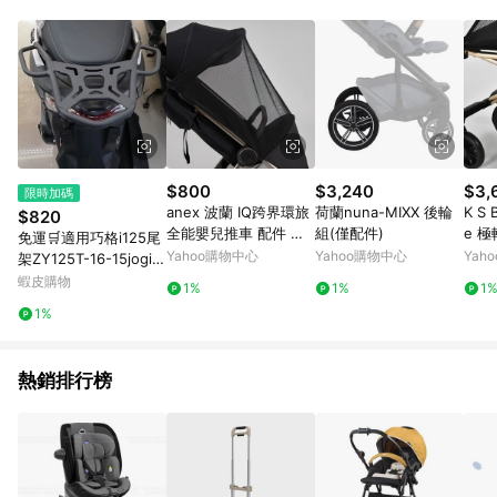
單、退貨、退款或購物中登出東森購物ETMall，將無法獲得點數
回饋。 5. 點數回饋會扣除所有折扣優惠後之最終發票金額計算，
實際回饋請依LINE購物通知為主。 6. 訂單如有使用東森購物
ETMall站內之折扣優惠(包含但不限於東森幣、樂透金、東森現金
券等)，不具點數回饋資格。詳細請依東森購物ETMall之結帳頁面
顯示為準。 7. LINE購物設有「單一商品最高回饋點數」機制(特
殊活動時開放「回饋無上限」)，以同一訂單中同一商品不論件數
計算，並依訂單成立時間當下LINE購物所設定的回饋機制為準。
8. LINE購物為購物資訊整合性平台，商品資料更新會有時間差，
$800
$3,240
$3,
限時加碼
如顯示之商品規格、顏色、價位、贈品與東森購物ETMall銷售網
anex 波蘭 IQ跨界環旅
荷蘭nuna-MIXX 後輪
K S
$820
頁不符，以銷售網頁標示為準。 9. 若有贈點爭議，請務必於訂單
全能嬰兒推車 配件 專
組(僅配件)
e 
免運🛒適用巧格i125尾
日期+180天以內至LINE購物客服洽詢；若超過180天(含)以上進
用蚊帳-多款可選
Yahoo購物中心
Yahoo購物中心
Yah
架ZY125T-16-15jogi1
行申訴，恕無法贈點回饋。 10. 部分點數紅包僅限指定商品使
25碳鋼後貨架尾架尾箱
蝦皮購物
用，或不適用於無回饋商品。各點數紅包之適用商品與使用條件
1%
1%
1
後貨架
請依點數紅包頁面規則為準。
1%
熱銷排行榜