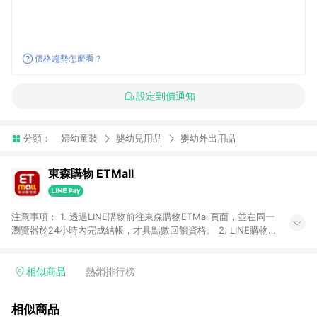
價格趨勢怎麼看？
設定到價通知
分類：
婦幼童裝
嬰幼兒用品
嬰幼外出用品
東森購物 ETMall
注意事項： 1. 透過LINE購物前往東森購物ETMall頁面，並在同一
瀏覽器於24小時內完成結帳，才具點數回饋資格。 2. LINE購物
點數回饋僅限「東森購物ETMall」商品，購買不具返點類別的商
品，以及使用網連通會員、企業福委會員等身份結帳成立之訂
單，皆不在點數回饋範圍內。 3. 如購買以下類別商品，將無法獲
相似商品
熱銷排行榜
得點數回饋：旅遊/住宿券、餐票券、手錶、精品、珠寶、
APPLE、愛買、虛擬點數卡、悠遊卡、一卡通、icash愛金卡、環
相似商品
球嚴選、商城、專案商品、「草莓網」全館商品。 4. 如取消訂