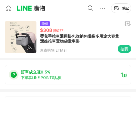
筆記
降價
$308
(降$77)
嬰兒手推車通用掛包收納包掛袋多用途大容量
遛娃推車置物袋童車掛
搶購
東森購物 ETMall
訂單成立賺0.5%
1
點
下單享LINE POINTS點數