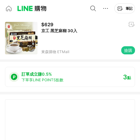
筆記
$629
京工 黑芝麻糊 30入
搶購
東森購物 ETMall
訂單成立賺0.5%
3
點
下單享LINE POINTS點數