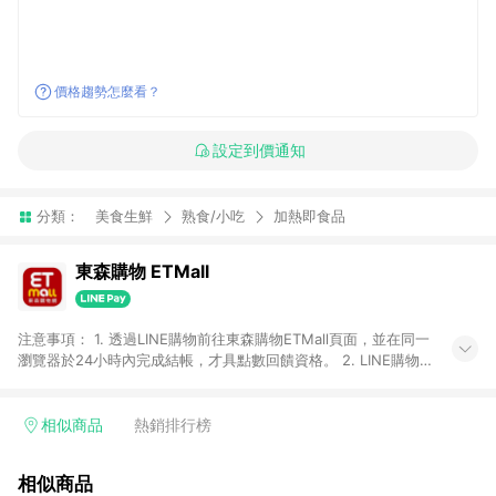
價格趨勢怎麼看？
設定到價通知
分類：
美食生鮮
熟食/小吃
加熱即食品
東森購物 ETMall
注意事項： 1. 透過LINE購物前往東森購物ETMall頁面，並在同一
瀏覽器於24小時內完成結帳，才具點數回饋資格。 2. LINE購物
點數回饋僅限「東森購物ETMall」商品，購買不具返點類別的商
品，以及使用網連通會員、企業福委會員等身份結帳成立之訂
單，皆不在點數回饋範圍內。 3. 如購買以下類別商品，將無法獲
相似商品
熱銷排行榜
得點數回饋：旅遊/住宿券、餐票券、手錶、精品、珠寶、
APPLE、愛買、虛擬點數卡、悠遊卡、一卡通、icash愛金卡、環
相似商品
球嚴選、商城、專案商品、「草莓網」全館商品。 4. 如取消訂