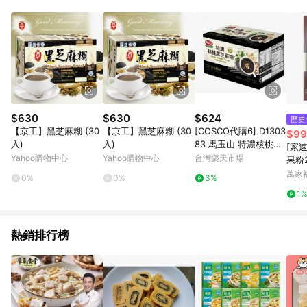
單、退貨、退款或購物中登出東森購物ETMall，將無法獲得點數
回饋。 5. 點數回饋會扣除所有折扣優惠後之最終發票金額計算，
實際回饋請依LINE購物通知為主。 6. 訂單如有使用東森購物
ETMall站內之折扣優惠(包含但不限於東森幣、樂透金、東森現金
券等)，不具點數回饋資格。詳細請依東森購物ETMall之結帳頁面
顯示為準。 7. LINE購物設有「單一商品最高回饋點數」機制(特
殊活動時開放「回饋無上限」)，以同一訂單中同一商品不論件數
計算，並依訂單成立時間當下LINE購物所設定的回饋機制為準。
8. LINE購物為購物資訊整合性平台，商品資料更新會有時間差，
$630
$630
$624
歷史
如顯示之商品規格、顏色、價位、贈品與東森購物ETMall銷售網
【京工】黑芝麻糊 (30
【京工】黑芝麻糊 (30
[COSCO代購6] D1303
$99
頁不符，以銷售網頁標示為準。 9. 若有贈點爭議，請務必於訂單
入)
入)
83 馬玉山 特濃核桃黑
[家
日期+180天以內至LINE購物客服洽詢；若超過180天(含)以上進
芝麻糊 37公克 X 50包
Yahoo購物中心
Yahoo購物中心
台灣樂天市場
果粉2
行申訴，恕無法贈點回饋。 10. 部分點數紅包僅限指定商品使
萬家
用，或不適用於無回饋商品。各點數紅包之適用商品與使用條件
0%
0%
3%
請依點數紅包頁面規則為準。
1
熱銷排行榜