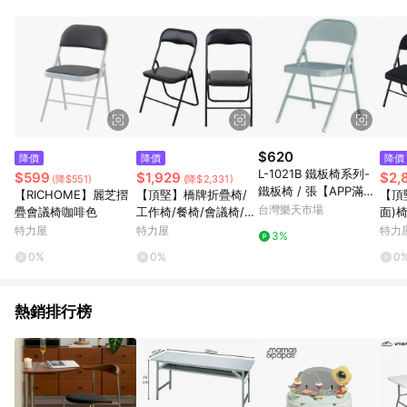
單、退貨、退款或購物中登出東森購物ETMall，將無法獲得點數
回饋。 5. 點數回饋會扣除所有折扣優惠後之最終發票金額計算，
實際回饋請依LINE購物通知為主。 6. 訂單如有使用東森購物
ETMall站內之折扣優惠(包含但不限於東森幣、樂透金、東森現金
券等)，不具點數回饋資格。詳細請依東森購物ETMall之結帳頁面
顯示為準。 7. LINE購物設有「單一商品最高回饋點數」機制(特
殊活動時開放「回饋無上限」)，以同一訂單中同一商品不論件數
計算，並依訂單成立時間當下LINE購物所設定的回饋機制為準。
8. LINE購物為購物資訊整合性平台，商品資料更新會有時間差，
$620
降價
降價
降價
如顯示之商品規格、顏色、價位、贈品與東森購物ETMall銷售網
L-1021B 鐵板椅系列-
$599
$1,929
$2,
(降$551)
(降$2,331)
頁不符，以銷售網頁標示為準。 9. 若有贈點爭議，請務必於訂單
鐵板椅 / 張【APP滿額
【RICHOME】麗芝摺
【頂堅】橋牌折疊椅/
【頂
日期+180天以內至LINE購物客服洽詢；若超過180天(含)以上進
下單10%點數(單一帳號
台灣樂天市場
疊會議椅咖啡色
工作椅/餐椅/會議椅/折
面)
行申訴，恕無法贈點回饋。 10. 部分點數紅包僅限指定商品使
最高1500點)】8/31止
合椅(全黑色)-6入/組全
椅/
特力屋
特力屋
特力
用，或不適用於無回饋商品。各點數紅包之適用商品與使用條件
3%
黑色
色
請依點數紅包頁面規則為準。
0%
0%
0
熱銷排行榜