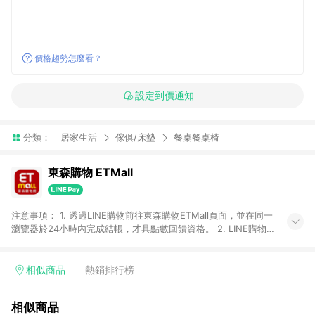
價格趨勢怎麼看？
設定到價通知
分類：
居家生活
傢俱/床墊
餐桌餐桌椅
東森購物 ETMall
注意事項： 1. 透過LINE購物前往東森購物ETMall頁面，並在同一
瀏覽器於24小時內完成結帳，才具點數回饋資格。 2. LINE購物
點數回饋僅限「東森購物ETMall」商品，購買不具返點類別的商
品，以及使用網連通會員、企業福委會員等身份結帳成立之訂
單，皆不在點數回饋範圍內。 3. 如購買以下類別商品，將無法獲
相似商品
熱銷排行榜
得點數回饋：旅遊/住宿券、餐票券、手錶、精品、珠寶、
APPLE、愛買、虛擬點數卡、悠遊卡、一卡通、icash愛金卡、環
相似商品
球嚴選、商城、專案商品、「草莓網」全館商品。 4. 如取消訂