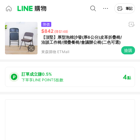
筆記
降價
$842
(降$148)
【頂堅】厚型泡棉沙發(厚6公分)皮革折疊椅/
洽談工作椅/摺疊餐椅/會議辦公椅(二色可選)
搶購
東森購物 ETMall
訂單成立賺0.5%
4
點
下單享LINE POINTS點數