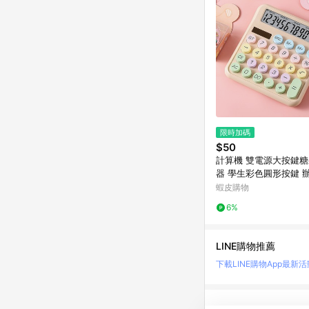
限時加碼
$50
計算機 雙電源大按鍵
器 學生彩色圓形按鍵 
計算機 12位元語音計算
蝦皮購物
發音辦公用品
6%
LINE購物推薦
下載LINE購物App
最新活