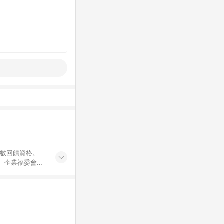
點數回饋資格。
員、企業福委會員
遊/住宿券、餐票
商城、專案商品、
。 5. 點數回
物ETMall站
Mall之結帳頁
以同一訂單中同一