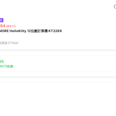
價
684
(降$75)
MORE HelloKitty 12位數計算機 KT2289
購物 ETMall
5%
OINTS點數