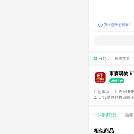
價格趨勢怎麼看？
分類：
圖書文具
東森購物 ET
注意事項： 1. 透過L
2. LINE購物點數
等身份結帳成立之訂單，
券、手錶、精品、珠寶、
「草莓網」全館商品。 
相似商品
熱銷
饋會扣除所有折扣優惠後
內之折扣優惠(包含但不
相似商品
面顯示為準。 7. L