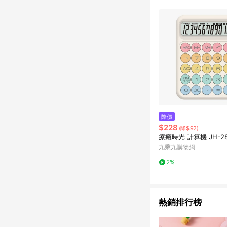
商品不論件數計算，並依
品資料更新會有時間差
準。 9. 若有贈點爭議
贈點回饋。 10. 
紅包頁面規則為準。
降價
$228
(降$92)
療癒時光 計算機 JH-28
九乘九購物網
2%
熱銷排行榜