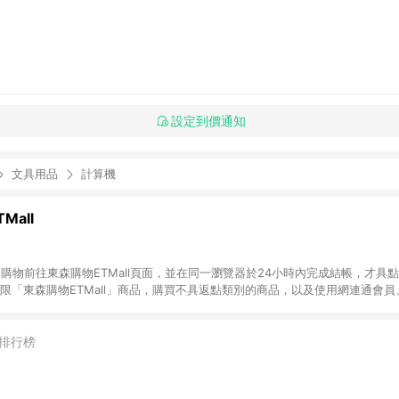
設定到價通知
文具用品
計算機
Mall
INE購物前往東森購物ETMall頁面，並在同一瀏覽器於24小時內完成結帳，才具
回饋僅限「東森購物ETMall」商品，購買不具返點類別的商品，以及使用網連通會
皆不在點數回饋範圍內。 3. 如購買以下類別商品，將無法獲得點數回饋：旅
APPLE、愛買、虛擬點數卡、悠遊卡、一卡通、icash愛金卡、環球嚴選、
4. 如取消訂單、退貨、退款或購物中登出東森購物ETMall，將無法獲得點數回饋
排行榜
之最終發票金額計算，實際回饋請依LINE購物通知為主。 6. 訂單如有使用東森購
限於東森幣、樂透金、東森現金券等)，不具點數回饋資格。詳細請依東森購物ET
INE購物設有「單一商品最高回饋點數」機制(特殊活動時開放「回饋無上限」)，