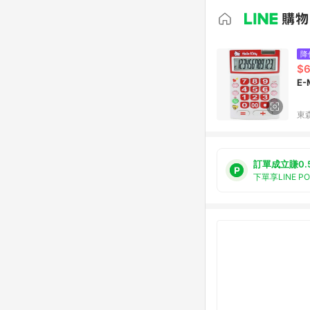
降
$
E-
東森
訂單成立賺0.
下單享LINE P