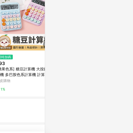
$1,290
$339
限時加碼
CASIO 卡西歐 FC-100V-2 財務
CASIO12
93
型計算機
列計算機 -MX
糖果色系] 糖豆計算機 大按鍵計
台灣樂天市場
Yahoo購物中
機 多巴胺色系計算機 計算機
算器 辦公用品 桌上型計算機
皮購物
3%
1%
古鍵盤
1%