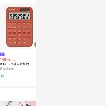
訊整合性平台，商
銷售網頁標示為
進行申訴，恕無法
使用條件請依點數
$759
$779
降價
E-MORE HelloKitty 12位數計算
CASIO卡西
449
(降$150)
機 KT2279
機(DF-120FM
ASIO 12位糖果計算機
Yahoo購物中心
Yahoo購物中
乘九購物網
1%
1%
2%