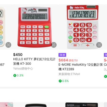
訂單成立時間當下LINE購物所設定的回饋機制為準。 8. LINE購物為購物資
，如顯示之商品規格、顏色、價位、贈品與東森購物ETMall銷售網頁不符，以
，請務必於訂單日期+180天以內至LINE購物客服洽詢；若超過180天(含)以上
部分點數紅包僅限指定商品使用，或不適用於無回饋商品。各點數紅包之適用商品與
$450
降價
HELLO KITTY 夢幻紅12位元計
$684
$
(降$75)
算機 KT-300
67
E-MORE HelloKitty 12位數計算
C
Yahoo購物中心
機 KT2289
九
東森購物 ETMall
0.3%
0.5%