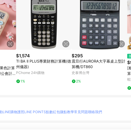
$1,574
$295
TI BA II PLUS專業財務計算機(德
震旦行AURORA大字幕桌上型計
$
州儀器)
算機/DT860
糖果色計算
[
PChome 24h購物
史泰博台灣
辦公會計用
算
機 真人
計
蝦
1%
2%
復
動
LINE購物護照
LINE POINTS點數紅包
賺點教學
常見問題
聯絡我們