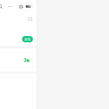
筆記
搶購
3
點