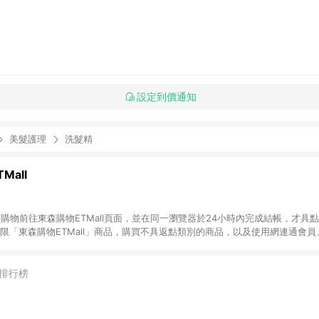
設定到價通知
美髮護理
洗髮精
Mall
INE購物前往東森購物ETMall頁面，並在同一瀏覽器於24小時內完成結帳，才具
回饋僅限「東森購物ETMall」商品，購買不具返點類別的商品，以及使用網連通會
皆不在點數回饋範圍內。 3. 如購買以下類別商品，將無法獲得點數回饋：旅
APPLE、愛買、虛擬點數卡、悠遊卡、一卡通、icash愛金卡、環球嚴選、
4. 如取消訂單、退貨、退款或購物中登出東森購物ETMall，將無法獲得點數回饋
排行榜
之最終發票金額計算，實際回饋請依LINE購物通知為主。 6. 訂單如有使用東森購
限於東森幣、樂透金、東森現金券等)，不具點數回饋資格。詳細請依東森購物ET
INE購物設有「單一商品最高回饋點數」機制(特殊活動時開放「回饋無上限」)，