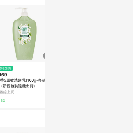
訊整合性平台，商
銷售網頁標示為
進行申訴，恕無法
使用條件請依點數
限時加碼
降價
歷史低價
169
$129
$139
(降$29)
(降$40)
香5原效洗髮乳1100g-多款任
[家速配]花香5原效潤絲精
花王植萃弱酸
 (新舊包裝隨機出貨)
50ml
萬家福線上購物
雅線上買
萬家福線上購
1%
5%
15%