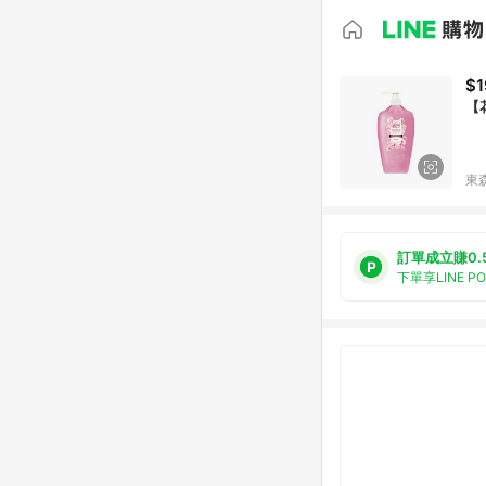
$1
【
東森
訂單成立賺0.
下單享LINE P