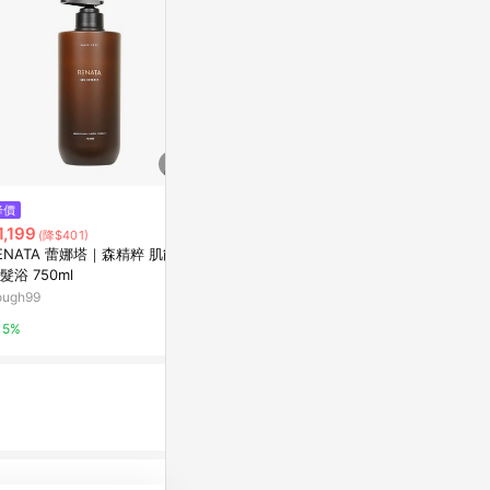
$1,500
降價
歷史低價
薰衣草洗髮露500mL-活力亮澤
1,199
$179
(降$401)
(降$40)
阿原YUAN
ENATA 蕾娜塔｜森精粹 肌能水
[家速配]多
髮浴 750ml
萬家福線上購
5%
ough99
1%
5%