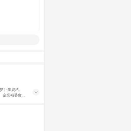
點數回饋資格。
員、企業福委會員
遊/住宿券、餐票
商城、專案商品、
。 5. 點數回
物ETMall站
Mall之結帳頁
以同一訂單中同一