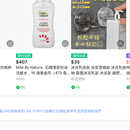
限時加碼
限時加碼
$407
$35
$
潤時控精粹
Mild By Nature, 石榴薄荷控油
沐浴乳掛架 浴室置物架 沐浴乳收
R
洗髮水，16 液量盎司（473 毫
納 吸盤沐浴乳架 沐浴架 牆壁置
感
升）
物架 洗髮精架 沐浴乳掛勾 浴室
iHerb
蝦皮購物
R
置物架 瓶口架
6%
6%
動
LINE購物護照
LINE POINTS點數紅包
賺點教學
常見問題
聯絡我們