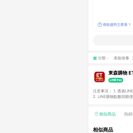
價格趨勢怎麼看？
分類：
美妝保養
東森購物 ET
注意事項： 1. 透過L
2. LINE購物點數
等身份結帳成立之訂單，
券、手錶、精品、珠寶、
「草莓網」全館商品。 
相似商品
熱銷
饋會扣除所有折扣優惠後
內之折扣優惠(包含但不
相似商品
面顯示為準。 7. L