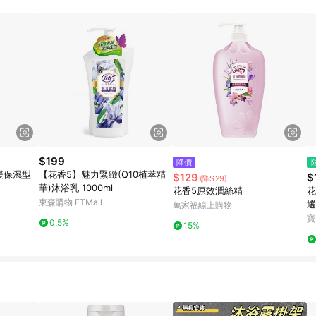
訂單成立時間當下LINE購物所設定的回饋機制為準。 8. LINE購物為購物資
，如顯示之商品規格、顏色、價位、贈品與東森購物ETMall銷售網頁不符，以
，請務必於訂單日期+180天以內至LINE購物客服洽詢；若超過180天(含)以上
部分點數紅包僅限指定商品使用，或不適用於無回饋商品。各點數紅包之適用商品與
$199
降價
緩保濕型
【花香5】魅力緊緻(Q10植萃精
$129
$
(降$29)
華)沐浴乳 1000ml
花香5原效潤絲精
花
東森購物 ETMall
選
萬家福線上購物
寶
0.5%
15%