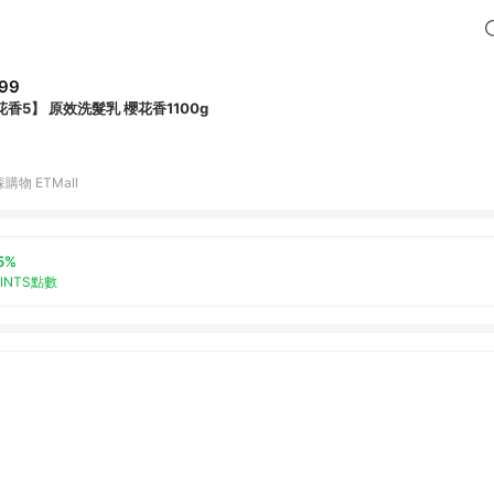
99
花香5】 原效洗髮乳 櫻花香1100g
購物 ETMall
5%
OINTS點數