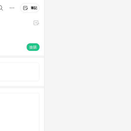
筆記
搶購