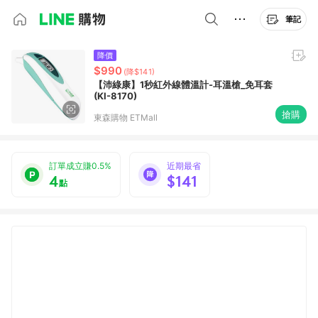
筆記
降價
$990
(降$141)
【沛綠康】1秒紅外線體溫計-耳溫槍_免耳套
(KI-8170)
搶購
東森購物 ETMall
訂單成立賺0.5%
近期最省
4
$141
點