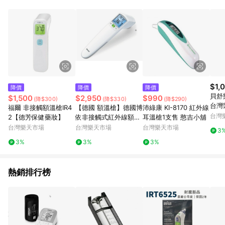
單、退貨、退款或購物中登出東森購物ETMall，將無法獲得點數
回饋。 5. 點數回饋會扣除所有折扣優惠後之最終發票金額計算，
實際回饋請依LINE購物通知為主。 6. 訂單如有使用東森購物
ETMall站內之折扣優惠(包含但不限於東森幣、樂透金、東森現金
券等)，不具點數回饋資格。詳細請依東森購物ETMall之結帳頁面
顯示為準。 7. LINE購物設有「單一商品最高回饋點數」機制(特
殊活動時開放「回饋無上限」)，以同一訂單中同一商品不論件數
計算，並依訂單成立時間當下LINE購物所設定的回饋機制為準。
8. LINE購物為購物資訊整合性平台，商品資料更新會有時間差，
$1,
降價
降價
降價
如顯示之商品規格、顏色、價位、贈品與東森購物ETMall銷售網
貝舒
$1,500
$2,950
$990
(降$300)
(降$330)
(降$290)
頁不符，以銷售網頁標示為準。 9. 若有贈點爭議，請務必於訂單
台灣
福爾 非接觸額溫槍IR4
【德國 額溫槍】德國博
沛綠康 KI-8170 紅外線
日期+180天以內至LINE購物客服洽詢；若超過180天(含)以上進
保健
台灣
2【德芳保健藥妝】
依非接觸式紅外線額溫
耳溫槍1支售 憨吉小舖
行申訴，恕無法贈點回饋。 10. 部分點數紅包僅限指定商品使
槍 FT100
台灣樂天市場
台灣樂天市場
台灣樂天市場
用，或不適用於無回饋商品。各點數紅包之適用商品與使用條件
3
請依點數紅包頁面規則為準。
3%
3%
3%
熱銷排行榜