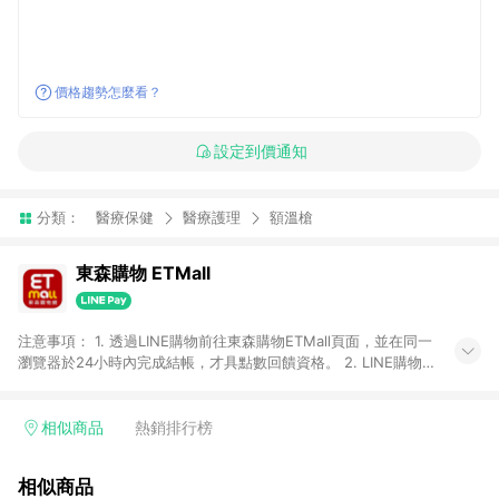
價格趨勢怎麼看？
設定到價通知
分類：
醫療保健
醫療護理
額溫槍
東森購物 ETMall
注意事項： 1. 透過LINE購物前往東森購物ETMall頁面，並在同一
瀏覽器於24小時內完成結帳，才具點數回饋資格。 2. LINE購物
點數回饋僅限「東森購物ETMall」商品，購買不具返點類別的商
品，以及使用網連通會員、企業福委會員等身份結帳成立之訂
單，皆不在點數回饋範圍內。 3. 如購買以下類別商品，將無法獲
相似商品
熱銷排行榜
得點數回饋：旅遊/住宿券、餐票券、手錶、精品、珠寶、
APPLE、愛買、虛擬點數卡、悠遊卡、一卡通、icash愛金卡、環
相似商品
球嚴選、商城、專案商品、「草莓網」全館商品。 4. 如取消訂