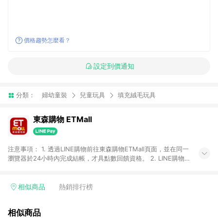
價格趨勢怎麼看？
設定到價通知
分類：
婦幼童裝
兒童玩具
填充絨毛玩具
東森購物 ETMall
注意事項： 1. 透過LINE購物前往東森購物ETMall頁面，並在同一
瀏覽器於24小時內完成結帳，才具點數回饋資格。 2. LINE購物
點數回饋僅限「東森購物ETMall」商品，購買不具返點類別的商
品，以及使用網連通會員、企業福委會員等身份結帳成立之訂
單，皆不在點數回饋範圍內。 3. 如購買以下類別商品，將無法獲
相似商品
熱銷排行榜
得點數回饋：旅遊/住宿券、餐票券、手錶、精品、珠寶、
APPLE、愛買、虛擬點數卡、悠遊卡、一卡通、icash愛金卡、環
相似商品
球嚴選、商城、專案商品、「草莓網」全館商品。 4. 如取消訂