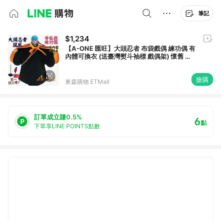
筆記
$1,234
【A-ONE 匯旺】大頭忍者 布袋戲偶 練功偶 有
內體可換衣 (送臺灣熨斗袖標 戲偶架) 懷舊 表
演 布偶 木偶 人偶 戲偶 手偶 玩偶 童玩
搶購
東森購物 ETMall
訂單成立賺0.5%
6
點
下單享LINE POINTS點數