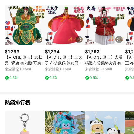
單、退貨、退款或購物中登出東森購物ETMall，將無法獲得點數
回饋。 5. 點數回饋會扣除所有折扣優惠後之最終發票金額計算，
實際回饋請依LINE購物通知為主。 6. 訂單如有使用東森購物
ETMall站內之折扣優惠(包含但不限於東森幣、樂透金、東森現金
券等)，不具點數回饋資格。詳細請依東森購物ETMall之結帳頁面
顯示為準。 7. LINE購物設有「單一商品最高回饋點數」機制(特
殊活動時開放「回饋無上限」)，以同一訂單中同一商品不論件數
計算，並依訂單成立時間當下LINE購物所設定的回饋機制為準。
8. LINE購物為購物資訊整合性平台，商品資料更新會有時間差，
$1,293
$1,234
$1,293
$1,
如顯示之商品規格、顏色、價位、贈品與東森購物ETMall銷售網
【A-ONE 匯旺】武狀
【A-ONE 匯旺】三太
【A-ONE 匯旺】大喬
【A
頁不符，以銷售網頁標示為準。 9. 若有贈點爭議，請務必於訂單
元+背旗 有內體 可換衣
子 布袋戲偶 練功偶 有
精緻布袋戲練功偶 有內
王 
日期+180天以內至LINE購物客服洽詢；若超過180天(含)以上進
精緻布袋戲偶 (送台灣
內體可換衣 (送臺灣背
體可換衣 (送臺灣刺繡
內體
東森購物 ETMall
東森購物 ETMall
東森購物 ETMall
東森購
行申訴，恕無法贈點回饋。 10. 部分點數紅包僅限指定商品使
國旗刺繡章 戲偶架) 教
膠徽章 戲偶架) 現代 專
章 戲偶架) 講古 學生
藝 
用，或不適用於無回饋商品。各點數紅包之適用商品與使用條件
0.5%
0.5%
0.5%
0.
學 武將 布偶 木偶 人偶
業 布偶 人偶 戲偶 手偶
布偶 木偶 人偶 戲偶 手
布偶
請依點數紅包頁面規則為準。
戲偶 手偶 玩偶 童玩
玩偶 童玩具
偶 玩偶 童玩
偶 
熱銷排行榜