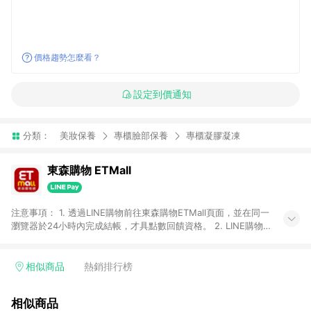
價格趨勢怎麼看？
設定到價通知
分類：
美妝保養
專櫃臉部保養
專櫃凝膠凝凍
東森購物 ETMall
注意事項： 1. 透過LINE購物前往東森購物ETMall頁面，並在同一
瀏覽器於24小時內完成結帳，才具點數回饋資格。 2. LINE購物
點數回饋僅限「東森購物ETMall」商品，購買不具返點類別的商
品，以及使用網連通會員、企業福委會員等身份結帳成立之訂
單，皆不在點數回饋範圍內。 3. 如購買以下類別商品，將無法獲
相似商品
熱銷排行榜
得點數回饋：旅遊/住宿券、餐票券、手錶、精品、珠寶、
APPLE、愛買、虛擬點數卡、悠遊卡、一卡通、icash愛金卡、環
相似商品
球嚴選、商城、專案商品、「草莓網」全館商品。 4. 如取消訂