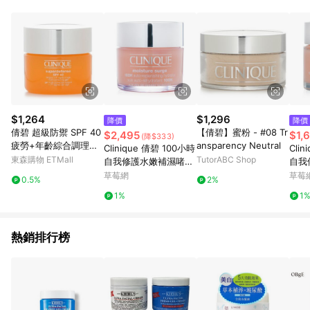
單、退貨、退款或購物中登出東森購物ETMall，將無法獲得點數
回饋。 5. 點數回饋會扣除所有折扣優惠後之最終發票金額計算，
實際回饋請依LINE購物通知為主。 6. 訂單如有使用東森購物
ETMall站內之折扣優惠(包含但不限於東森幣、樂透金、東森現金
券等)，不具點數回饋資格。詳細請依東森購物ETMall之結帳頁面
顯示為準。 7. LINE購物設有「單一商品最高回饋點數」機制(特
殊活動時開放「回饋無上限」)，以同一訂單中同一商品不論件數
計算，並依訂單成立時間當下LINE購物所設定的回饋機制為準。
8. LINE購物為購物資訊整合性平台，商品資料更新會有時間差，
$1,264
$1,296
降價
降價
如顯示之商品規格、顏色、價位、贈品與東森購物ETMall銷售網
倩碧 超級防禦 SPF 40
【倩碧】蜜粉 - #08 Tr
$2,495
$1,
(降$333)
頁不符，以銷售網頁標示為準。 9. 若有贈點爭議，請務必於訂單
疲勞+年齡綜合調理霜-
ansparency Neutral
Clinique 倩碧 100小時
Cli
日期+180天以內至LINE購物客服洽詢；若超過180天(含)以上進
極乾至偏乾膚質組合30
東森購物 ETMall
TutorABC Shop
自我修護水嫩補濕啫喱
自我
行申訴，恕無法贈點回饋。 10. 部分點數紅包僅限指定商品使
ml/1oz
125ml/4oz-保濕及護
75m
草莓網
草莓
用，或不適用於無回饋商品。各點數紅包之適用商品與使用條件
0.5%
2%
理
理
請依點數紅包頁面規則為準。
1%
1
熱銷排行榜