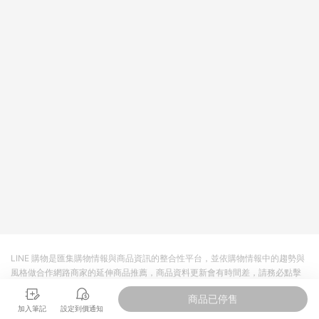
回饋。 5. 點數回饋會扣除所有折扣優惠後之最終發票金額計算，
實際回饋請依LINE購物通知為主。 6. 訂單如有使用東森購物
ETMall站內之折扣優惠(包含但不限於東森幣、樂透金、東森現金
券等)，不具點數回饋資格。詳細請依東森購物ETMall之結帳頁面
顯示為準。 7. LINE購物設有「單一商品最高回饋點數」機制(特
殊活動時開放「回饋無上限」)，以同一訂單中同一商品不論件數
計算，並依訂單成立時間當下LINE購物所設定的回饋機制為準。
8. LINE購物為購物資訊整合性平台，商品資料更新會有時間差，
如顯示之商品規格、顏色、價位、贈品與東森購物ETMall銷售網
頁不符，以銷售網頁標示為準。 9. 若有贈點爭議，請務必於訂單
日期+180天以內至LINE購物客服洽詢；若超過180天(含)以上進
行申訴，恕無法贈點回饋。 10. 部分點數紅包僅限指定商品使
用，或不適用於無回饋商品。各點數紅包之適用商品與使用條件
請依點數紅包頁面規則為準。
LINE 購物是匯集購物情報與商品資訊的整合性平台，並依購物情報中的趨勢與
風格做合作網路商家的延伸商品推薦，商品資料更新會有時間差，請務必點擊
商品至各合作網路商家，確認現售價與購物條件，一切資訊以合作廠商網頁為
商品已停售
準。
加入筆記
設定到價通知