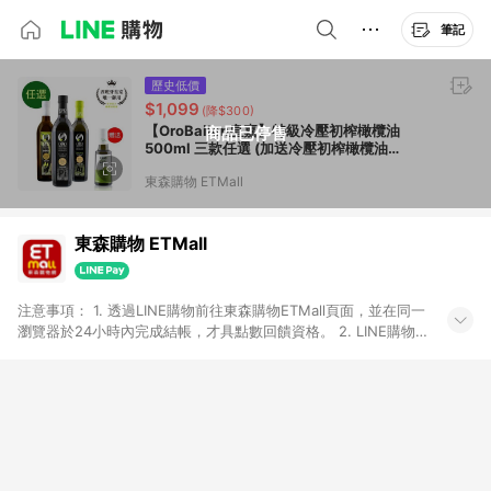
筆記
歷史低價
$1,099
(降$300)
【OroBailen皇嘉】特級冷壓初榨橄欖油
商品已停售
500ml 三款任選 (加送冷壓初榨橄欖油
250ml)
東森購物 ETMall
東森購物 ETMall
注意事項： 1. 透過LINE購物前往東森購物ETMall頁面，並在同一
瀏覽器於24小時內完成結帳，才具點數回饋資格。 2. LINE購物
點數回饋僅限「東森購物ETMall」商品，購買不具返點類別的商
品，以及使用網連通會員、企業福委會員等身份結帳成立之訂
單，皆不在點數回饋範圍內。 3. 如購買以下類別商品，將無法獲
得點數回饋：旅遊/住宿券、餐票券、手錶、精品、珠寶、
APPLE、愛買、虛擬點數卡、悠遊卡、一卡通、icash愛金卡、環
球嚴選、商城、專案商品、「草莓網」全館商品。 4. 如取消訂
單、退貨、退款或購物中登出東森購物ETMall，將無法獲得點數