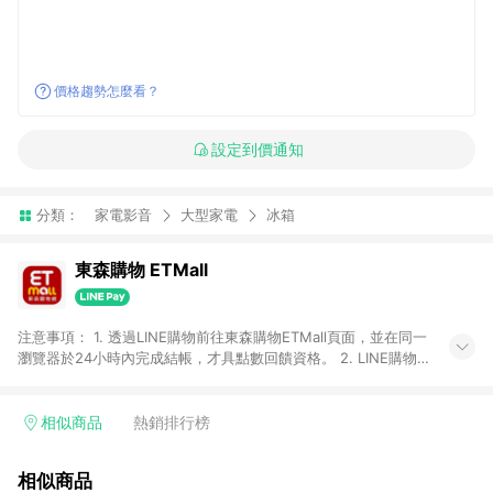
價格趨勢怎麼看？
設定到價通知
分類：
家電影音
大型家電
冰箱
東森購物 ETMall
注意事項： 1. 透過LINE購物前往東森購物ETMall頁面，並在同一
瀏覽器於24小時內完成結帳，才具點數回饋資格。 2. LINE購物
點數回饋僅限「東森購物ETMall」商品，購買不具返點類別的商
品，以及使用網連通會員、企業福委會員等身份結帳成立之訂
單，皆不在點數回饋範圍內。 3. 如購買以下類別商品，將無法獲
相似商品
熱銷排行榜
得點數回饋：旅遊/住宿券、餐票券、手錶、精品、珠寶、
APPLE、愛買、虛擬點數卡、悠遊卡、一卡通、icash愛金卡、環
相似商品
球嚴選、商城、專案商品、「草莓網」全館商品。 4. 如取消訂