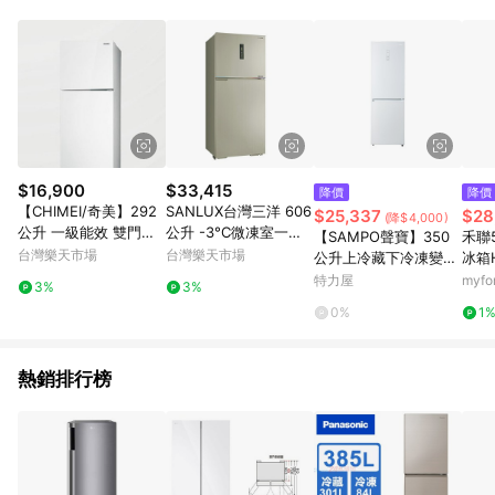
單、退貨、退款或購物中登出東森購物ETMall，將無法獲得點數
回饋。 5. 點數回饋會扣除所有折扣優惠後之最終發票金額計算，
實際回饋請依LINE購物通知為主。 6. 訂單如有使用東森購物
ETMall站內之折扣優惠(包含但不限於東森幣、樂透金、東森現金
券等)，不具點數回饋資格。詳細請依東森購物ETMall之結帳頁面
顯示為準。 7. LINE購物設有「單一商品最高回饋點數」機制(特
殊活動時開放「回饋無上限」)，以同一訂單中同一商品不論件數
計算，並依訂單成立時間當下LINE購物所設定的回饋機制為準。
8. LINE購物為購物資訊整合性平台，商品資料更新會有時間差，
$16,900
$33,415
降價
降價
如顯示之商品規格、顏色、價位、贈品與東森購物ETMall銷售網
【CHIMEI/奇美】292
SANLUX台灣三洋 606
$25,337
$28
(降$4,000)
頁不符，以銷售網頁標示為準。 9. 若有贈點爭議，請務必於訂單
公升 一級能效 雙門變
公升 -3°C微凍室一級
【SAMPO聲寶】350
禾聯
日期+180天以內至LINE購物客服洽詢；若超過180天(含)以上進
頻電冰箱 UR-A298VB
變頻雙門電冰箱 /台 SR
台灣樂天市場
台灣樂天市場
公升上冷藏下冷凍變頻
冰箱H
行申訴，恕無法贈點回饋。 10. 部分點數紅包僅限指定商品使
★限竹苗地區安裝服務
-V612B
雙門冰箱SR-C35GD
特力屋
myf
用，或不適用於無回饋商品。各點數紅包之適用商品與使用條件
3%
3%
請依點數紅包頁面規則為準。
0%
1
熱銷排行榜