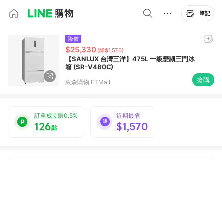
筆記
降價
$25,330
(降$1,570)
【SANLUX 台灣三洋】475L 一級變頻三門冰
箱 (SR-V480C)
搶購
東森購物 ETMall
訂單成立賺0.5%
近期最省
126
$1,570
點