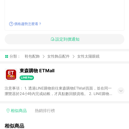
價格趨勢怎麼看？
設定到價通知
分類：
鞋包配飾
女性飾品配件
女性太陽眼鏡
東森購物 ETMall
注意事項： 1. 透過LINE購物前往東森購物ETMall頁面，並在同一
瀏覽器於24小時內完成結帳，才具點數回饋資格。 2. LINE購物
點數回饋僅限「東森購物ETMall」商品，購買不具返點類別的商
品，以及使用網連通會員、企業福委會員等身份結帳成立之訂
單，皆不在點數回饋範圍內。 3. 如購買以下類別商品，將無法獲
相似商品
熱銷排行榜
得點數回饋：旅遊/住宿券、餐票券、手錶、精品、珠寶、
APPLE、愛買、虛擬點數卡、悠遊卡、一卡通、icash愛金卡、環
相似商品
球嚴選、商城、專案商品、「草莓網」全館商品。 4. 如取消訂