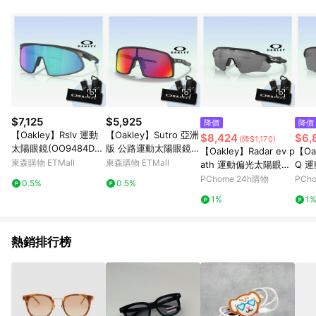
單、退貨、退款或購物中登出東森購物ETMall，將無法獲得點數
回饋。 5. 點數回饋會扣除所有折扣優惠後之最終發票金額計算，
實際回饋請依LINE購物通知為主。 6. 訂單如有使用東森購物
ETMall站內之折扣優惠(包含但不限於東森幣、樂透金、東森現金
券等)，不具點數回饋資格。詳細請依東森購物ETMall之結帳頁面
顯示為準。 7. LINE購物設有「單一商品最高回饋點數」機制(特
殊活動時開放「回饋無上限」)，以同一訂單中同一商品不論件數
計算，並依訂單成立時間當下LINE購物所設定的回饋機制為準。
8. LINE購物為購物資訊整合性平台，商品資料更新會有時間差，
$7,125
$5,925
降價
降價
如顯示之商品規格、顏色、價位、贈品與東森購物ETMall銷售網
【Oakley】Rslv 運動
【Oakley】Sutro 亞洲
$8,424
$6,
(降$1,170)
頁不符，以銷售網頁標示為準。 9. 若有贈點爭議，請務必於訂單
太陽眼鏡(OO9484D-0
版 公路運動太陽眼鏡
【Oakley】Radar ev p
【Oak
日期+180天以內至LINE購物客服洽詢；若超過180天(含)以上進
3 Prizm Sapphire 鏡
(OO9406A-06 Prizm
東森購物 ETMall
東森購物 ETMall
ath 運動偏光太陽眼鏡
Q 
行申訴，恕無法贈點回饋。 10. 部分點數紅包僅限指定商品使
片)
road 鏡片)
(OO9208-51 Prizm bl
15-0
PChome 24h購物
PCh
用，或不適用於無回饋商品。各點數紅包之適用商品與使用條件
0.5%
0.5%
ack 偏光鏡片)
片)
請依點數紅包頁面規則為準。
1%
1
熱銷排行榜