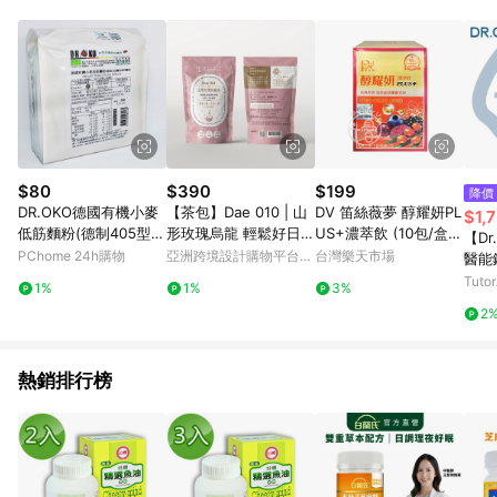
單、退貨、退款或購物中登出東森購物ETMall，將無法獲得點數
回饋。 5. 點數回饋會扣除所有折扣優惠後之最終發票金額計算，
實際回饋請依LINE購物通知為主。 6. 訂單如有使用東森購物
ETMall站內之折扣優惠(包含但不限於東森幣、樂透金、東森現金
券等)，不具點數回饋資格。詳細請依東森購物ETMall之結帳頁面
顯示為準。 7. LINE購物設有「單一商品最高回饋點數」機制(特
殊活動時開放「回饋無上限」)，以同一訂單中同一商品不論件數
計算，並依訂單成立時間當下LINE購物所設定的回饋機制為準。
8. LINE購物為購物資訊整合性平台，商品資料更新會有時間差，
$80
$390
$199
降價
如顯示之商品規格、顏色、價位、贈品與東森購物ETMall銷售網
DR.OKO德國有機小麥
【茶包】Dae 010 | 山
DV 笛絲薇夢 醇耀妍PL
$1,
頁不符，以銷售網頁標示為準。 9. 若有贈點爭議，請務必於訂單
低筋麵粉(德制405型糕
形玫瑰烏龍 輕鬆好日
US+濃萃飲 (10包/盒)
【D
日期+180天以內至LINE購物客服洽詢；若超過180天(含)以上進
點粉)500g
輕鬆包 (茶包15入/包)
【i -優】
PChome 24h購物
亞洲跨境設計購物平台
台灣樂天市場
醫能
行申訴，恕無法贈點回饋。 10. 部分點數紅包僅限指定商品使
Pinkoi
吸保
Tuto
用，或不適用於無回饋商品。各點數紅包之適用商品與使用條件
1%
1%
3%
請依點數紅包頁面規則為準。
2
熱銷排行榜