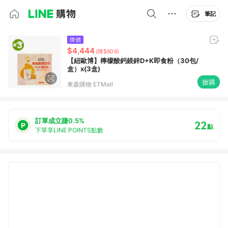
筆記
降價
$4,444
(降$606)
【紐歐博】檸檬酸鈣鎂鋅D+K即食粉（30包/
盒）x(3盒)
搶購
東森購物 ETMall
訂單成立賺0.5%
22
點
下單享LINE POINTS點數