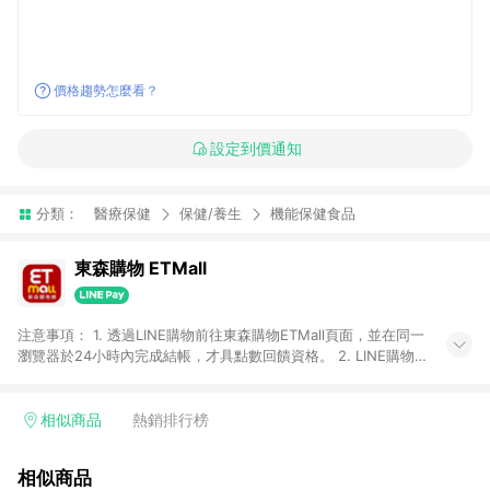
價格趨勢怎麼看？
設定到價通知
分類：
醫療保健
保健/養生
機能保健食品
東森購物 ETMall
注意事項： 1. 透過LINE購物前往東森購物ETMall頁面，並在同一
瀏覽器於24小時內完成結帳，才具點數回饋資格。 2. LINE購物
點數回饋僅限「東森購物ETMall」商品，購買不具返點類別的商
品，以及使用網連通會員、企業福委會員等身份結帳成立之訂
單，皆不在點數回饋範圍內。 3. 如購買以下類別商品，將無法獲
相似商品
熱銷排行榜
得點數回饋：旅遊/住宿券、餐票券、手錶、精品、珠寶、
APPLE、愛買、虛擬點數卡、悠遊卡、一卡通、icash愛金卡、環
相似商品
球嚴選、商城、專案商品、「草莓網」全館商品。 4. 如取消訂