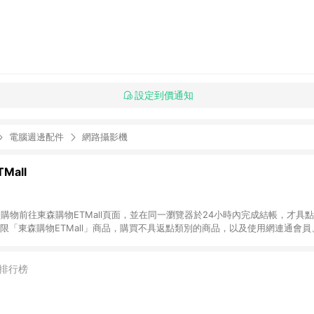
設定到價通知
電腦週邊配件
網路攝影機
Mall
INE購物前往東森購物ETMall頁面，並在同一瀏覽器於24小時內完成結帳，才具
回饋僅限「東森購物ETMall」商品，購買不具返點類別的商品，以及使用網連通會
皆不在點數回饋範圍內。 3. 如購買以下類別商品，將無法獲得點數回饋：旅
APPLE、愛買、虛擬點數卡、悠遊卡、一卡通、icash愛金卡、環球嚴選、
4. 如取消訂單、退貨、退款或購物中登出東森購物ETMall，將無法獲得點數回饋
排行榜
之最終發票金額計算，實際回饋請依LINE購物通知為主。 6. 訂單如有使用東森購
限於東森幣、樂透金、東森現金券等)，不具點數回饋資格。詳細請依東森購物ET
INE購物設有「單一商品最高回饋點數」機制(特殊活動時開放「回饋無上限」)，