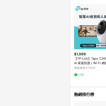
商品不論件數計算，並依
品資料更新會有時間差
準。 9. 若有贈點爭議
贈點回饋。 10. 
紅包頁面規則為準。
$1,999
【TP-Link】Tapo C2
AI 家庭防護 / Wi-Fi
東森購物 ETMall
0.5%
熱銷排行榜