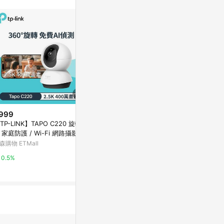
訊整合性平台，商
銷售網頁標示為
進行申訴，恕無法
使用條件請依點數
999
$749
降價
TP-LINK】TAPO C220 旋轉式
TP-Link 1080P 200萬畫素 Wi-F
$799
(降$50
I 家庭防護 / Wi-Fi 網路攝影機
i可旋轉監視器 360°攝影機 數位
TP-Link Tapo
變焦 雙向語音 夜視12公尺(Tapo
森購物 ETMall
Yahoo購物中心
監視器 室內/
C200C)
AI偵測 夜視
TP-Link-蝦
0.5%
0.3%
1%