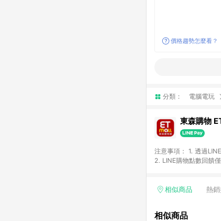
價格趨勢怎麼看？
分類：
電腦電玩
東森購物 ET
注意事項： 1. 透過L
2. LINE購物點數
等身份結帳成立之訂單，
券、手錶、精品、珠寶、
「草莓網」全館商品。 
相似商品
熱銷
饋會扣除所有折扣優惠後
內之折扣優惠(包含但不
相似商品
面顯示為準。 7. L