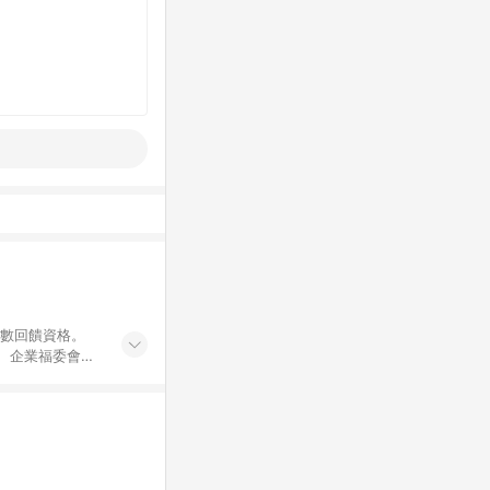
點數回饋資格。
員、企業福委會員
遊/住宿券、餐票
商城、專案商品、
。 5. 點數回
物ETMall站
Mall之結帳頁
以同一訂單中同一