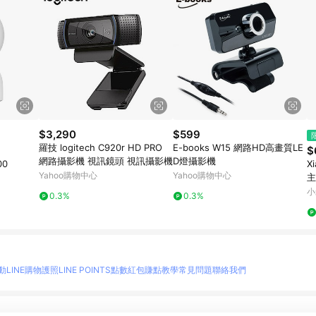
$3,290
$599
羅技 logitech C920r HD PRO
E-books W15 網路HD高畫質LE
$
網路攝影機 視訊鏡頭 視訊攝影機
D燈攝影機
00
X
Yahoo購物中心
Yahoo購物中心
主
小
0.3%
0.3%
動
LINE購物護照
LINE POINTS點數紅包
賺點教學
常見問題
聯絡我們