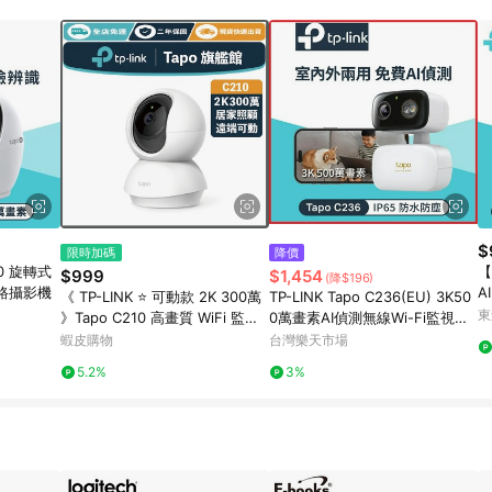
訂單成立時間當下LINE購物所設定的回饋機制為準。 8. LINE購物為購物資
，如顯示之商品規格、顏色、價位、贈品與東森購物ETMall銷售網頁不符，以
，請務必於訂單日期+180天以內至LINE購物客服洽詢；若超過180天(含)以上
部分點數紅包僅限指定商品使用，或不適用於無回饋商品。各點數紅包之適用商品與
$
限時加碼
降價
60 旋轉式
【
$999
$1,454
(降$196)
 網路攝影機
A
《 TP-LINK ⭐ 可動款 2K 300萬
TP-LINK Tapo C236(EU) 3K50
東
》Tapo C210 高畫質 WiFi 監控
0萬畫素AI偵測無線Wi-Fi監視器I
攝影機 攝影機 監視器
PCAM 雙向語音/最高支援512G
蝦皮購物
台灣樂天市場
B/寵物/嬰兒/長輩
5.2%
3%