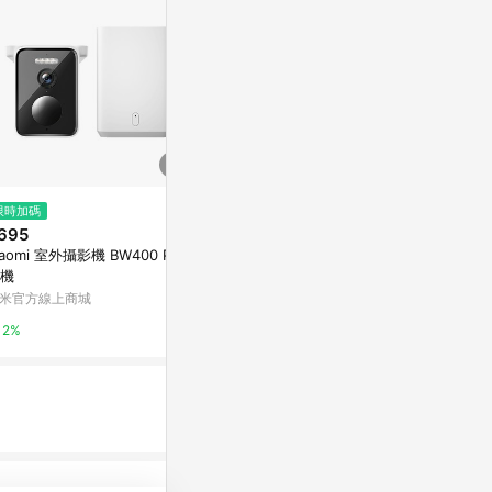
$3,290
$679
限時加碼
羅技 C920r HD Pro 視訊攝影機
E-books W
695
073
PChome 24h購物
iaomi 室外攝影機 BW400 Pro
史泰博台灣
機
1%
米官方線上商城
2%
2%