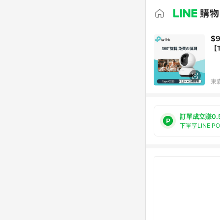
$
【T
東森
訂單成立賺0.
下單享LINE P