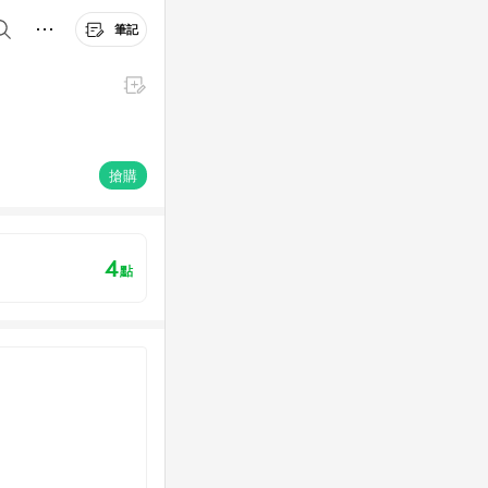
筆記
搶購
4
點