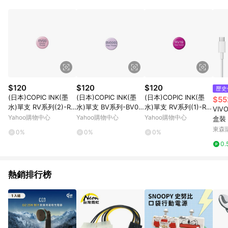
單、退貨、退款或購物中登出東森購物ETMall，將無法獲得點數
回饋。 5. 點數回饋會扣除所有折扣優惠後之最終發票金額計算，
實際回饋請依LINE購物通知為主。 6. 訂單如有使用東森購物
ETMall站內之折扣優惠(包含但不限於東森幣、樂透金、東森現金
券等)，不具點數回饋資格。詳細請依東森購物ETMall之結帳頁面
顯示為準。 7. LINE購物設有「單一商品最高回饋點數」機制(特
殊活動時開放「回饋無上限」)，以同一訂單中同一商品不論件數
計算，並依訂單成立時間當下LINE購物所設定的回饋機制為準。
8. LINE購物為購物資訊整合性平台，商品資料更新會有時間差，
$120
$120
$120
歷史
如顯示之商品規格、顏色、價位、贈品與東森購物ETMall銷售網
(日本)COPIC INK(墨
(日本)COPIC INK(墨
(日本)COPIC INK(墨
$55
頁不符，以銷售網頁標示為準。 9. 若有贈點爭議，請務必於訂單
水)單支 RV系列(2)-RV
水)單支 BV系列-BV00
水)單支 RV系列(1)-RV
VIV
日期+180天以內至LINE購物客服洽詢；若超過180天(含)以上進
93
00
19
Yahoo購物中心
Yahoo購物中心
Yahoo購物中心
盒裝 
行申訴，恕無法贈點回饋。 10. 部分點數紅包僅限指定商品使
C 閃
東森購
用，或不適用於無回饋商品。各點數紅包之適用商品與使用條件
0%
0%
0%
90W 
請依點數紅包頁面規則為準。
0.
熱銷排行榜