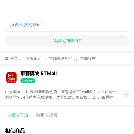
價格趨勢怎麼看？
設定到價通知
分類：
電腦電玩
電腦週邊配件
電腦線材
東森購物 ETMall
注意事項： 1. 透過LINE購物前往東森購物ETMall頁面，並在同一
瀏覽器於24小時內完成結帳，才具點數回饋資格。 2. LINE購物
點數回饋僅限「東森購物ETMall」商品，購買不具返點類別的商
品，以及使用網連通會員、企業福委會員等身份結帳成立之訂
單，皆不在點數回饋範圍內。 3. 如購買以下類別商品，將無法獲
相似商品
熱銷排行榜
得點數回饋：旅遊/住宿券、餐票券、手錶、精品、珠寶、
APPLE、愛買、虛擬點數卡、悠遊卡、一卡通、icash愛金卡、環
相似商品
球嚴選、商城、專案商品、「草莓網」全館商品。 4. 如取消訂