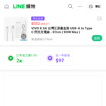
筆記
歷史低價
$552
(降$97)
VIVO 8.5A 台灣正原廠盒裝 USB-A to Type
C 閃充充電線 - 97cm ( 90W Max )
搶購
東森購物 ETMall
訂單成立賺0.5%
近一年最省
2
$97
點