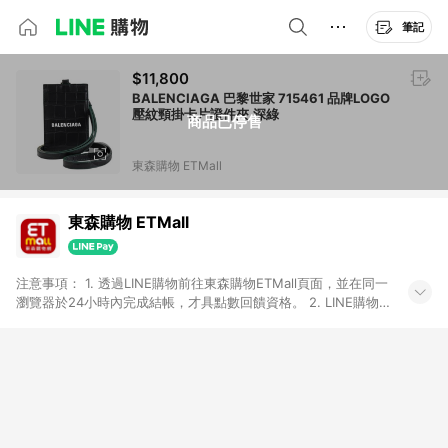
筆記
$11,800
BALENCIAGA 巴黎世家 715461 品牌LOGO
壓紋頸掛卡片證件夾.深綠
商品已停售
東森購物 ETMall
東森購物 ETMall
注意事項： 1. 透過LINE購物前往東森購物ETMall頁面，並在同一
瀏覽器於24小時內完成結帳，才具點數回饋資格。 2. LINE購物
點數回饋僅限「東森購物ETMall」商品，購買不具返點類別的商
品，以及使用網連通會員、企業福委會員等身份結帳成立之訂
單，皆不在點數回饋範圍內。 3. 如購買以下類別商品，將無法獲
得點數回饋：旅遊/住宿券、餐票券、手錶、精品、珠寶、
APPLE、愛買、虛擬點數卡、悠遊卡、一卡通、icash愛金卡、環
球嚴選、商城、專案商品、「草莓網」全館商品。 4. 如取消訂
單、退貨、退款或購物中登出東森購物ETMall，將無法獲得點數