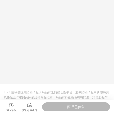
回饋。 5. 點數回饋會扣除所有折扣優惠後之最終發票金額計算，
實際回饋請依LINE購物通知為主。 6. 訂單如有使用東森購物
ETMall站內之折扣優惠(包含但不限於東森幣、樂透金、東森現金
券等)，不具點數回饋資格。詳細請依東森購物ETMall之結帳頁面
顯示為準。 7. LINE購物設有「單一商品最高回饋點數」機制(特
殊活動時開放「回饋無上限」)，以同一訂單中同一商品不論件數
計算，並依訂單成立時間當下LINE購物所設定的回饋機制為準。
8. LINE購物為購物資訊整合性平台，商品資料更新會有時間差，
如顯示之商品規格、顏色、價位、贈品與東森購物ETMall銷售網
頁不符，以銷售網頁標示為準。 9. 若有贈點爭議，請務必於訂單
日期+180天以內至LINE購物客服洽詢；若超過180天(含)以上進
行申訴，恕無法贈點回饋。 10. 部分點數紅包僅限指定商品使
用，或不適用於無回饋商品。各點數紅包之適用商品與使用條件
請依點數紅包頁面規則為準。
LINE 購物是匯集購物情報與商品資訊的整合性平台，並依購物情報中的趨勢與
風格做合作網路商家的延伸商品推薦，商品資料更新會有時間差，請務必點擊
商品至各合作網路商家，確認現售價與購物條件，一切資訊以合作廠商網頁為
商品已停售
準。
加入筆記
設定到價通知