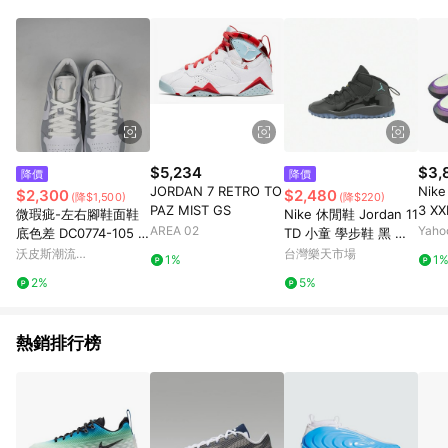
單、退貨、退款或購物中登出東森購物ETMall，將無法獲得點數
回饋。 5. 點數回饋會扣除所有折扣優惠後之最終發票金額計算，
實際回饋請依LINE購物通知為主。 6. 訂單如有使用東森購物
ETMall站內之折扣優惠(包含但不限於東森幣、樂透金、東森現金
券等)，不具點數回饋資格。詳細請依東森購物ETMall之結帳頁面
顯示為準。 7. LINE購物設有「單一商品最高回饋點數」機制(特
殊活動時開放「回饋無上限」)，以同一訂單中同一商品不論件數
計算，並依訂單成立時間當下LINE購物所設定的回饋機制為準。
8. LINE購物為購物資訊整合性平台，商品資料更新會有時間差，
$5,234
$3,
降價
降價
如顯示之商品規格、顏色、價位、贈品與東森購物ETMall銷售網
JORDAN 7 RETRO TO
Nik
$2,300
$2,480
(降$1,500)
(降$220)
頁不符，以銷售網頁標示為準。 9. 若有贈點爭議，請務必於訂單
PAZ MIST GS
3 XX
微瑕疵-左右腳鞋面鞋
Nike 休閒鞋 Jordan 11
日期+180天以內至LINE購物客服洽詢；若超過180天(含)以上進
BJ 緩
AREA 02
Yah
底色差 DC0774-105 W
TD 小童 學步鞋 黑 藍
行申訴，恕無法贈點回饋。 10. 部分點數紅包僅限指定商品使
12 Nike Air Jordan 1
Gamma Blue 喬丹 AJ1
沃皮斯潮流
台灣樂天市場
用，或不適用於無回饋商品。各點數紅包之適用商品與使用條件
1%
1
Low '' Wolf Grey Whit
1
WORLDPEACE
請依點數紅包頁面規則為準。
2%
5%
e ''
熱銷排行榜