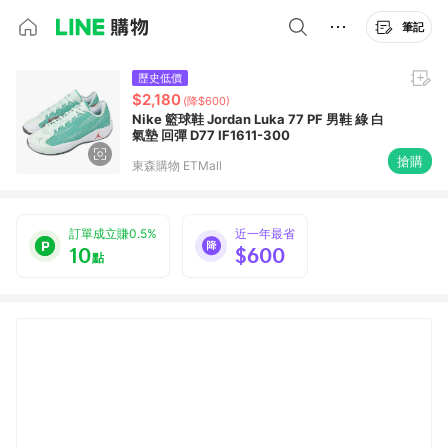
筆記
歷史低價
$2,180
(降$600)
Nike 籃球鞋 Jordan Luka 77 PF 男鞋 綠 白
氣墊 回彈 D77 IF1611-300
搶購
東森購物 ETMall
訂單成立賺0.5%
近一年最省
10
$600
點