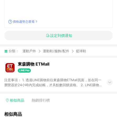
價格趨勢怎麼看？
設定到價通知
分類：
運動戶外
運動鞋/服飾/配件
籃球鞋
東森購物 ETMall
注意事項： 1. 透過LINE購物前往東森購物ETMall頁面，並在同一
瀏覽器於24小時內完成結帳，才具點數回饋資格。 2. LINE購物
點數回饋僅限「東森購物ETMall」商品，購買不具返點類別的商
品，以及使用網連通會員、企業福委會員等身份結帳成立之訂
單，皆不在點數回饋範圍內。 3. 如購買以下類別商品，將無法獲
相似商品
熱銷排行榜
得點數回饋：旅遊/住宿券、餐票券、手錶、精品、珠寶、
APPLE、愛買、虛擬點數卡、悠遊卡、一卡通、icash愛金卡、環
相似商品
球嚴選、商城、專案商品、「草莓網」全館商品。 4. 如取消訂