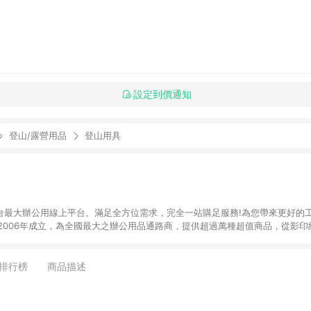
設定到價通知
登山/露營用品
登山用具
】全台最大辦公用線上平台。滿足全方位需求，完全一站購足服務!為您帶來更好的
於2006年成立，為全國最大之辦公用品通路商，提供超過萬種超值商品，從影
器、3C及電腦週邊、辦公傢俱、生活用、茶水間用品、名片及其他客製化商品服務
來滿足您的辦公需要。 注意事項： (1)需透過 LINE 購物前往並在同一瀏覽器
 訂單未滿免運門檻750元會收取80元運費。
排行榜
商品描述