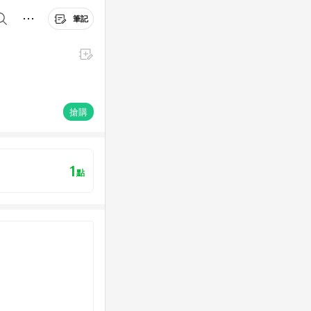
筆記
搶購
1
點