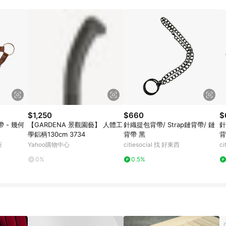
$1,250
$660
$
 - 幾何
【GARDENA 景觀園藝】 人體工
針織提包背帶/ Strap鏈背帶/ 鏈
針
學鋁柄130cm 3734
背帶 黑
背
所
Yahoo購物中心
citiesocial 找 好東西
c
0%
0.5%