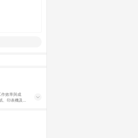
工作效率與成
印紙、印表機及耗
...等，皆以
於 24 小時內