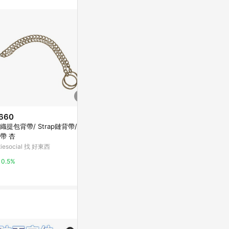
660
歷史低價
降價
織提包背帶/ Strap鏈背帶/ 鏈
$422
$440
(降$58)
(降$44
帶 杏
時尚造型老花眼鏡配件 - 新款頸
Candies 5
itiesocial 找 好東西
掛繩（不含老花眼鏡）
膠短鏈(3朵玫
citiesocial 找 好東西
MHHY明華興
0.5%
0.5%
2%