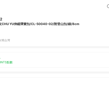
2
友CHU YU伸縮彈簧扣/CL-50040-02/附登山扣/綠/8cm
泰博台灣
%
OINTS點數