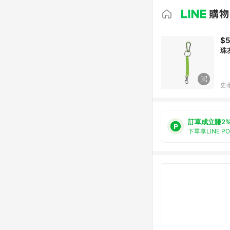
$5
珠
史
訂單成立賺2
下單享LINE P