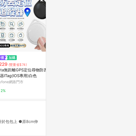
歷史低價
降價
229
$52
$113
(雙重省$74)
(降$12)
(降$6)
-ta無距離GPS定位尋物防丟追
PU皮革磁吸帽夾旅行防嗮外出太
Deparee蒂
器ITag(IOS專用)白色
陽帽草磁性帽夾子便攜收納
消臭涼感/吸排
yfone網路門市
指(藏青/黑/白
東森購物 ETMall
台灣樂天市場
套【愛買】
2%
0.5%
3%
於包包上 ●原8cm伸