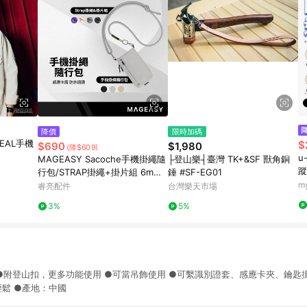
降價
限時加碼
REAL手機
$
$690
$1,980
(降$609)
u
MAGEASY Sacoche手機掛繩隨
├登山樂┤臺灣 TK+&SF 獸角銅
蹤
行包/STRAP掛繩+掛片組 6mm
錘 #SF-EG01
8.3mm 萬用掛繩扣 感應卡層 大
m
睿亮配件
台灣樂天市場
容量
3%
5%
●附登山扣，更多功能使用 ●可當吊飾使用 ●可繫識別證套、感應卡夾、鑰匙掛
輕鬆 ●產地：中國