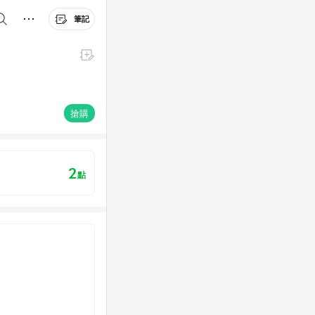
筆記
搶購
2
點