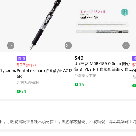
$49
降價
Uni三菱 M5R-189 0.5mm 開心
$26
$
(降$9)
筆 STYLE FIT 自動鉛筆筆芯 自
ffycones
Pentel e-sharp 自動鉛筆 AZ12
O
動筆芯 開心筆用筆芯【APP滿額
台灣樂天市場
5R
九
下單10%點數(單一帳號最高1500
九乘九購物網
3%
點)】8/31止
2%
手，可輕易書寫在各種木頭材質上，黑色筆芯堅硬、不易斷裂，專為建築施工