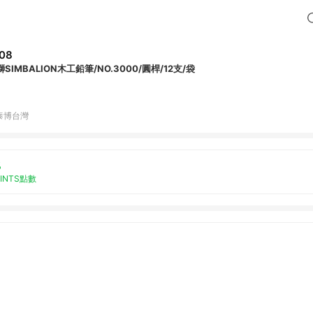
08
SIMBALION木工鉛筆/NO.3000/圓桿/12支/袋
泰博台灣
%
OINTS點數