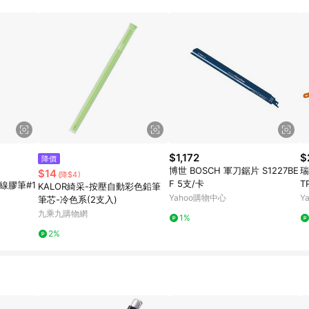
$1,172
$
降價
博世 BOSCH 軍刀鋸片 S1227BE
瑞
$14
(降$4)
F 5支/卡
T
線膠筆#1
KALOR綺采-按壓自動彩色鉛筆
1
Yahoo購物中心
Y
筆芯-冷色系(2支入)
九乘九購物網
1%
2%