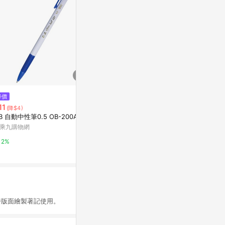
$120
$73
降價
(日本)COPIC INK(墨水)單支 YR
[家速配]百樂J
11
(降$4)
系列-YR000
3入<藍+黑色
B 自動中性筆0.5 OB-200A
Yahoo購物中心
萬家福線上購
乘九購物網
0%
1%
2%
時版面繪製著記使用。