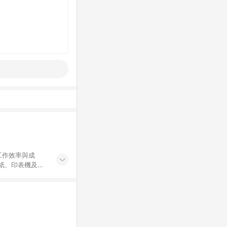
工作效率與成
印紙、印表機及耗
...等，皆以
於 24 小時內