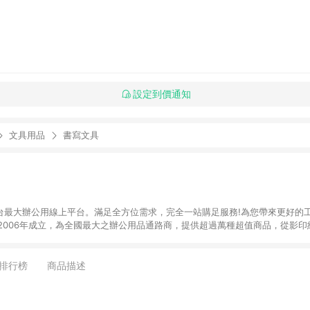
設定到價通知
文具用品
書寫文具
】全台最大辦公用線上平台。滿足全方位需求，完全一站購足服務!為您帶來更好的
於2006年成立，為全國最大之辦公用品通路商，提供超過萬種超值商品，從影
器、3C及電腦週邊、辦公傢俱、生活用、茶水間用品、名片及其他客製化商品服務
來滿足您的辦公需要。 注意事項： (1)需透過 LINE 購物前往並在同一瀏覽器
 訂單未滿免運門檻750元會收取80元運費。
排行榜
商品描述