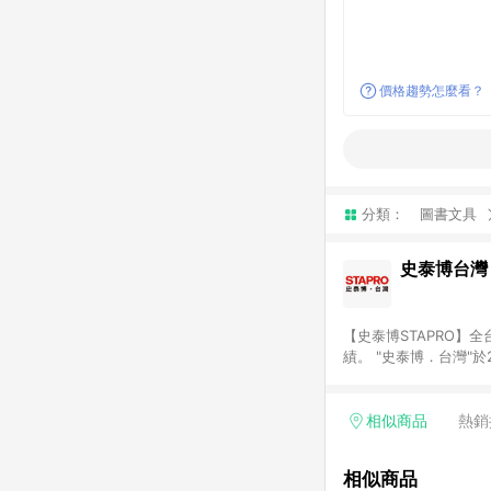
價格趨勢怎麼看？
分類：
圖書文具
史泰博台灣
【史泰博STAPRO
績。 "史泰博．台灣"
材、各式文具、事務機
最優惠價格及最專業的服務
結帳才享有回饋。 (2)
相似商品
熱銷
相似商品