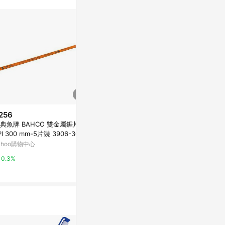
256
$260
降價
典魚牌 BAHCO 雙金屬鋸片18
木工鉛筆 (2種款式)
$14
(降$4)
PI 300 mm-5片裝 3906-300-
亞洲跨境設計購物平台 Pinkoi
KALOR綺采
8-100-5pc
ahoo購物中心
筆芯-冷色系(
1%
九乘九購物網
0.3%
2%