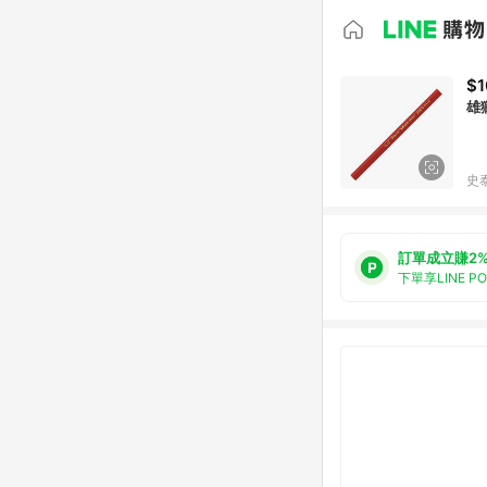
$1
雄獅
史
訂單成立賺2
下單享LINE P