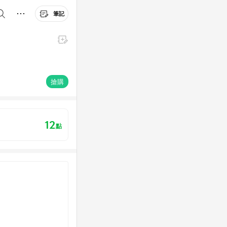
筆記
搶購
12
點