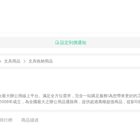
設定到價通知
文具用品
文具收納用品
】全台最大辦公用線上平台。滿足全方位需求，完全一站購足服務!為您帶來更好的
於2006年成立，為全國最大之辦公用品通路商，提供超過萬種超值商品，從影
器、3C及電腦週邊、辦公傢俱、生活用、茶水間用品、名片及其他客製化商品服務
來滿足您的辦公需要。 注意事項： (1)需透過 LINE 購物前往並在同一瀏覽器
 訂單未滿免運門檻750元會收取80元運費。
排行榜
商品描述