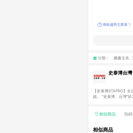
價格趨勢怎麼看？
分類：
圖書文具
史泰博台灣
【史泰博STAPRO
績。 "史泰博．台灣"
材、各式文具、事務機
最優惠價格及最專業的服務
結帳才享有回饋。 (2)
相似商品
熱銷
相似商品