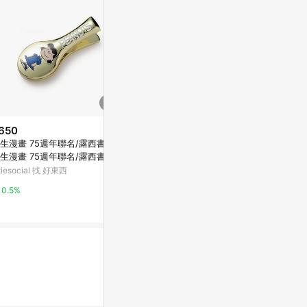
650
$300
歷史低價
生漫畫 75週年聯名/露西書夾
【震撼精品百貨】Disney 迪士尼
$108
(降$8)
生漫畫 75週年聯名/露西書夾
公主系列~手冊套-小精靈
A4可組合收納架
itiesocial 找 好東西
Yahoo購物中心
1
九乘九購物網
0.5%
0%
2%