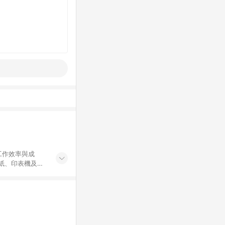
工作效率與成
印紙、印表機及耗
...等，皆以
於 24 小時內