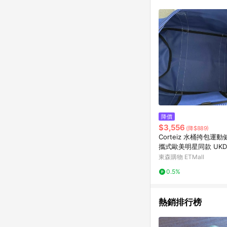
降價
$3,556
(降$889)
Corteiz 水桶挎包運
攜式歐美明星同款 UKDRI
東森購物 ETMall
0.5%
熱銷排行榜