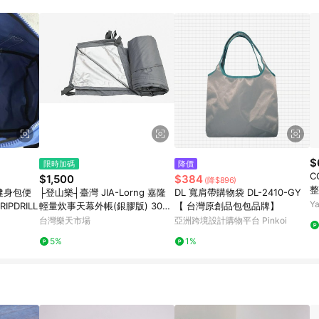
$
限時加碼
降價
C
$1,500
$384
(降$896)
整
動健身包便
├登山樂┤臺灣 JIA-Lorng 嘉隆
DL 寬肩帶購物袋 DL-2410-GY
Y
PDRILL
輕量炊事天幕外帳(銀膠版) 300x
【 台灣原創品包包品牌】
430cm 淺灰 # JL-T34C
台灣樂天市場
亞洲跨境設計購物平台 Pinkoi
5%
1%