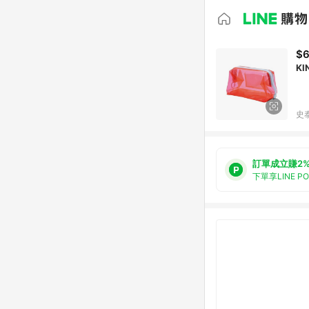
$6
KI
史
訂單成立賺2
下單享LINE P