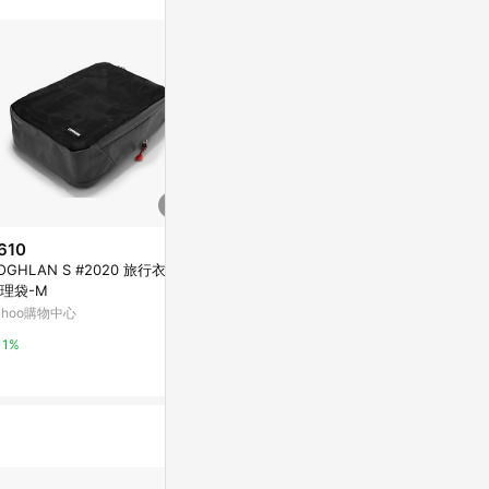
610
$255
降價
OGHLAN S #2020 旅行衣物
EZstick HP L
$700
(降$200)
理袋-M
w color 印
【SOXP專用】安全帽多層膜大鏡
ahoo購物中心
Yahoo購物中
片 翡冷翠綠/摩洛哥藍/西班牙紅
三色可選
GD佳德騎士俱樂部
1%
0.3%
3%