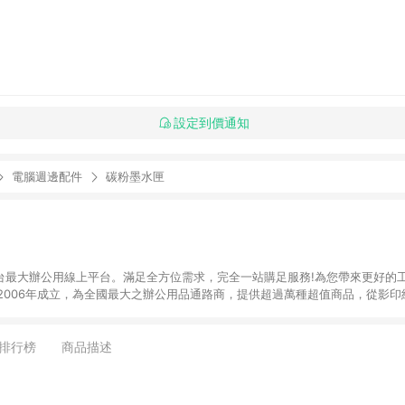
設定到價通知
電腦週邊配件
碳粉墨水匣
】全台最大辦公用線上平台。滿足全方位需求，完全一站購足服務!為您帶來更好的
於2006年成立，為全國最大之辦公用品通路商，提供超過萬種超值商品，從影
器、3C及電腦週邊、辦公傢俱、生活用、茶水間用品、名片及其他客製化商品服務
來滿足您的辦公需要。 注意事項： (1)需透過 LINE 購物前往並在同一瀏覽器
 訂單未滿免運門檻750元會收取80元運費。
排行榜
商品描述