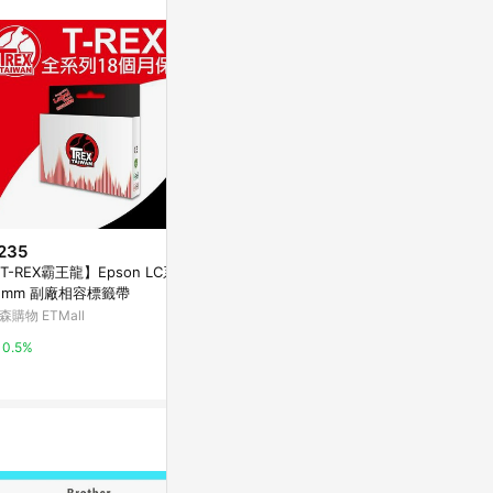
235
降價
降價
T-REX霸王龍】Epson LC系列
$455
$598
(降$195)
(降$61)
2mm 副廠相容標籤帶
COX 三燕 雙腳釘 3cm /組 NO.1
黑標滾筒香味紙
森購物 ETMall
0【APP滿額下單10%點數(單一
兩組 黑色
帳號最高1500點)】8/31止
台灣樂天市場
citiesocial 
0.5%
5%
0.5%