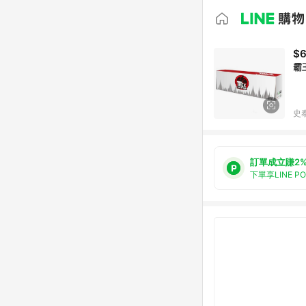
$
霸王
史
訂單成立賺2
下單享LINE P