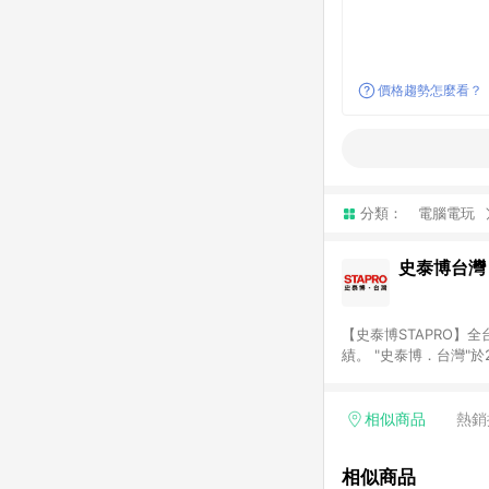
價格趨勢怎麼看？
分類：
電腦電玩
史泰博台灣
【史泰博STAPRO
績。 "史泰博．台灣"
材、各式文具、事務機
最優惠價格及最專業的服務
結帳才享有回饋。 (2)
相似商品
熱銷
相似商品