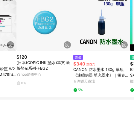
$120
降價
(日本)COPIC INK(墨水)單支 新
$340
$
(降$7)
版螢光系列-FBG2
碳粉匣 W2
CANON 防水墨水 130g 單瓶
B
M479fd
Yahoo購物中心
《連續供墨 填充墨水》｜領券最
9
/M454dn
高折$220
8
台灣樂天市場
蝦
0%
5%