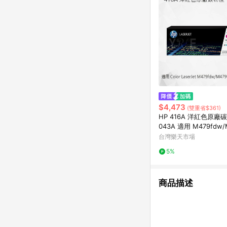
$4,473
(雙重省$361)
HP 416A 洋紅色原廠
043A 適用 M479fdw/
n/M479fnw/M454dw
台灣樂天市場
5%
商品描述