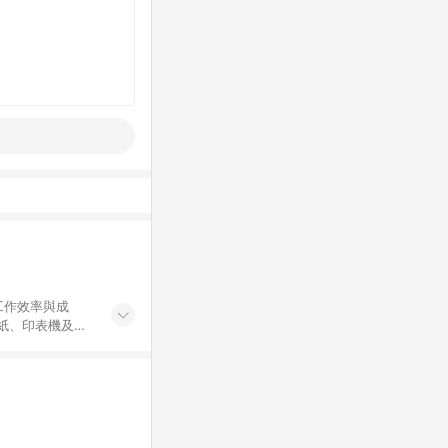
工作效率與成
印紙、印表機及耗
...等，皆以
於 24 小時內