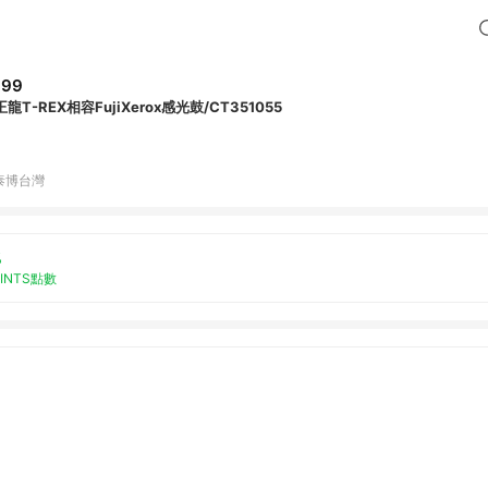
699
龍T-REX相容FujiXerox感光鼓/CT351055
泰博台灣
%
OINTS點數