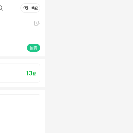
筆記
搶購
13
點