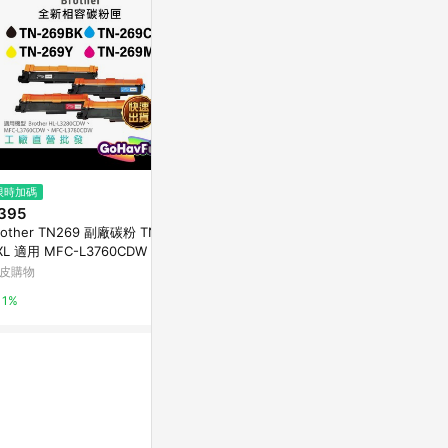
$3,714
$550
限時加碼
HP CF294X(94X) 黑色 高容量
EPSON 原
395
原廠碳粉匣
193150 （WF
rother TN269 副廠碳粉 TN26
司貨
Yahoo購物中心
EPSON-蝦皮
XL 適用 MFC-L3760CDW L32
0CDW L3780CDW
皮購物
0.3%
1%
1%