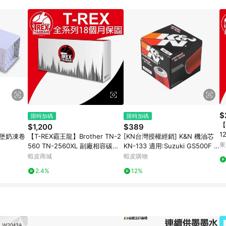
$
限時加碼
限時加碼
【
$1,200
$389
1
城堡奶凍卷
【T-REX霸王龍】Brother TN-2
[KN台灣授權經銷] K&N 機油芯
東
560 TN-2560XL 副廠相容碳粉
KN-133 適用:Suzuki GS500F 0
匣
4-10
蝦皮商城
蝦皮購物
2.4%
12%