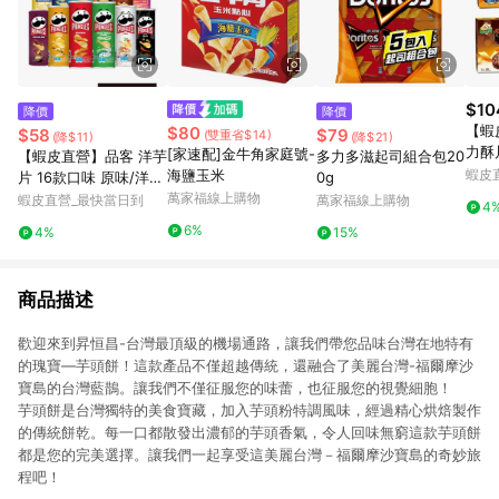
$10
降價
降價
【蝦
$80
$58
$79
(雙重省$14)
(降$11)
(降$21)
力酥片
[家速配]金牛角家庭號-
【蝦皮直營】品客 洋芋
多力多滋起司組合包20
盒 
海鹽玉米
蝦皮
片 16款口味 原味/洋
0g
可可
蔥/披薩/起司 薯片 餅
萬家福線上購物
蝦皮直營_最快當日到
萬家福線上購物
4
心 
乾 零食 罐裝洋芋片
6%
4%
15%
商品描述
歡迎來到昇恒昌-台灣最頂級的機場通路，讓我們帶您品味台灣在地特有
的瑰寶—芋頭餅！這款產品不僅超越傳統，還融合了美麗台灣-福爾摩沙
寶島的台灣藍鵲。讓我們不僅征服您的味蕾，也征服您的視覺細胞！
芋頭餅是台灣獨特的美食寶藏，加入芋頭粉特調風味，經過精心烘焙製作
的傳統餅乾。每一口都散發出濃郁的芋頭香氣，令人回味無窮這款芋頭餅
都是您的完美選擇。讓我們一起享受這美麗台灣－福爾摩沙寶島的奇妙旅
程吧！