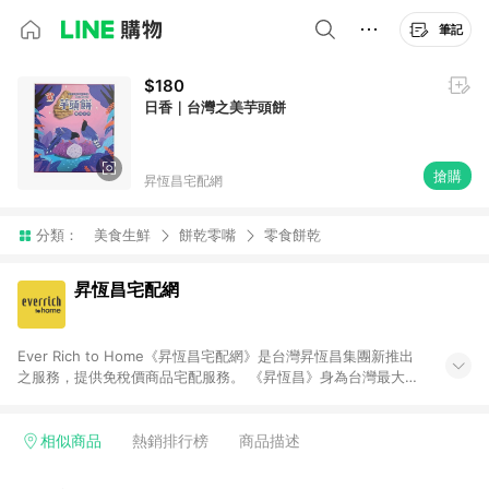
筆記
$180
日香｜台灣之美芋頭餅
搶購
昇恆昌宅配網
分類：
美食生鮮
餅乾零嘴
零食餅乾
昇恆昌宅配網
Ever Rich to Home《昇恆昌宅配網》是台灣昇恆昌集團新推出
之服務，提供免稅價商品宅配服務。 《昇恆昌》身為台灣最大的
免稅店，仍然持續突破與創新，《昇恆昌宅配網》旨在為國人打
造輕鬆、便利的購物環境，提供數百個品牌、上千件商品，給消
費者最高品質的購物體驗。不限時間地點的限制，任何時候只要
相似商品
熱銷排行榜
商品描述
在網路下單，您可以在家中等待免稅商品送上門，也可以到昇恆
昌內湖旗艦店取貨。