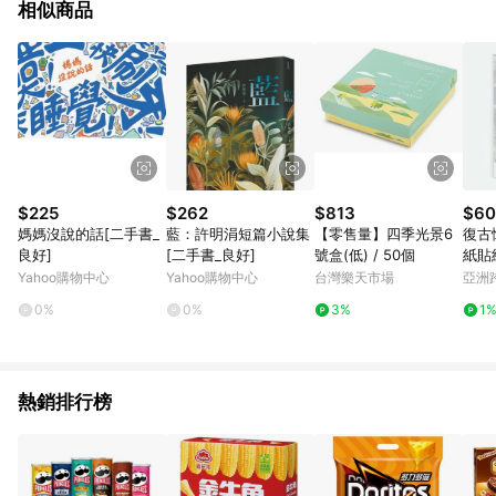
相似商品
$225
$262
$813
$60
媽媽沒說的話[二手書_
藍：許明涓短篇小說集
【零售量】四季光景6
復古
良好]
[二手書_良好]
號盒(低) / 50個
紙貼
Yahoo購物中心
Yahoo購物中心
台灣樂天市場
亞洲
Pinko
0%
0%
3%
1
熱銷排行榜