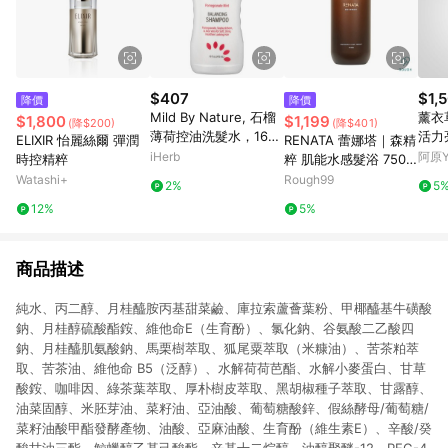
$407
$1,
降價
降價
Mild By Nature, 石榴
薰衣
$1,800
$1,199
(降$200)
(降$401)
薄荷控油洗髮水，16
活力
ELIXIR 怡麗絲爾 彈潤
RENATA 蕾娜塔｜森精
液量盎司（473 毫升）
iHerb
阿原Y
時控精粹
粹 肌能水感髮浴 750m
l
Watashi+
Rough99
2%
5
12%
5%
商品描述
純水、丙二醇、月桂醯胺丙基甜菜鹼、庫拉索蘆薈葉粉、甲椰醯基牛磺酸
鈉、月桂醇硫酸酯銨、維他命E（生育酚）、氯化鈉、谷氨酸二乙酸四
鈉、月桂醯肌氨酸鈉、馬栗樹萃取、狐尾粟萃取（米糠油）、苦茶粕萃
取、苦茶油、維他命 B5（泛醇）、水解荷荷芭酯、水解小麥蛋白、甘草
酸銨、咖啡因、綠茶葉萃取、厚朴樹皮萃取、黑胡椒種子萃取、甘露醇、
油菜固醇、米胚芽油、菜籽油、亞油酸、葡萄糖酸鋅、假絲酵母/葡萄糖/
菜籽油酸甲酯發酵產物、油酸、亞麻油酸、生育酚（維生素E）、辛酸/癸