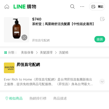
筆記
$740
茶籽堂｜馬栗樹舒活洗髮露【中性頭皮適用】
搶購
昇恆昌宅配網
分類：
美妝保養
美髮護理
洗髮精
昇恆昌宅配網
Ever Rich to Home《昇恆昌宅配網》是台灣昇恆昌集團新推出
之服務，提供免稅價商品宅配服務。 《昇恆昌》身為台灣最大的
免稅店，仍然持續突破與創新，《昇恆昌宅配網》旨在為國人打
造輕鬆、便利的購物環境，提供數百個品牌、上千件商品，給消
費者最高品質的購物體驗。不限時間地點的限制，任何時候只要
相似商品
熱銷排行榜
商品描述
在網路下單，您可以在家中等待免稅商品送上門，也可以到昇恆
昌內湖旗艦店取貨。