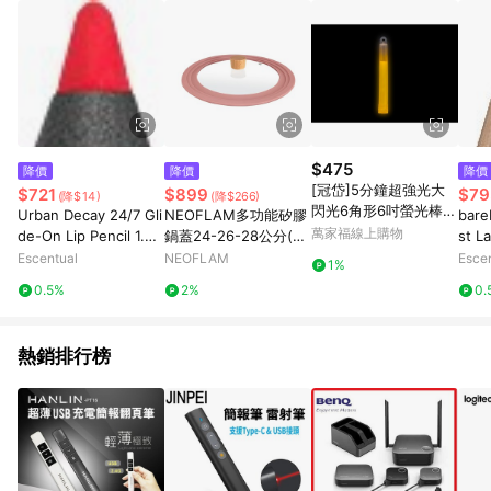
$475
降價
降價
降價
[冠岱]5分鐘超強光大
$721
$899
$79
(降$14)
(降$266)
閃光6角形6吋螢光棒/
Urban Decay 24/7 Gli
NEOFLAM多功能矽膠
bare
大包裝/25入
萬家福線上購物
de-On Lip Pencil 1.2g
鍋蓋24-26-28公分(粉
st La
714
色)
3g S
Escentual
NEOFLAM
Esce
1%
0.5%
2%
0.
熱銷排行榜