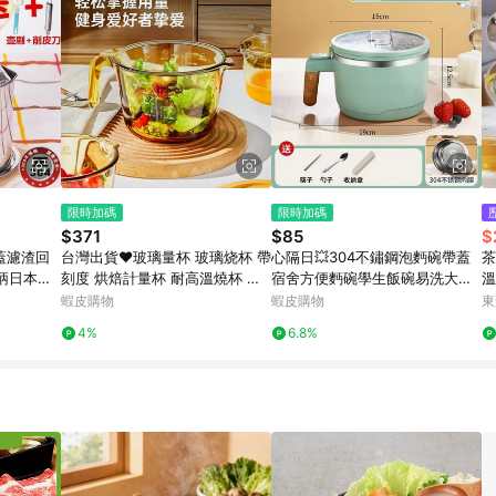
限時加碼
限時加碼
$371
$85
$
蓋濾渣回
台灣出貨❤玻璃量杯 玻璃烧杯 帶
心隔日💥304不鏽鋼泡麪碗帶蓋
茶
柄日本儲
刻度 烘焙計量杯 耐高溫燒杯 咖
宿舍方便麪碗學生飯碗易洗大容
溫
啡玻璃量杯 耐熱量杯 麵粉量杯
量上班族飯盒
茶
蝦皮購物
蝦皮購物
東
刻度玻璃杯【炊大皇】牛奶
4%
6.8%