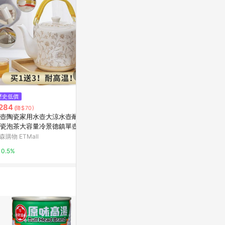
$630
歷史低價
降價
【荷生活】乳清分離自然瀝乾優
284
$304
(降$70)
(降$76)
格過濾器 不鏽鋼濾網冷藏過濾乳
壺陶瓷家用水壺大涼水壺耐高
316不銹鋼
清分離器-附手柄款1入+過濾網3
Yahoo購物中心
瓷泡茶大容量冷景德鎮單壺瓷
爐專用特厚大
入+清潔刷1入組
壺
尾榮
森購物 ETMall
東森購物 ETMa
1%
0.5%
0.5%