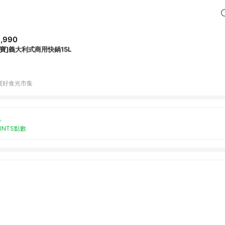
,990
鍋寶]義大利式商用快鍋15L
寶好食光市集
%
OINTS點數