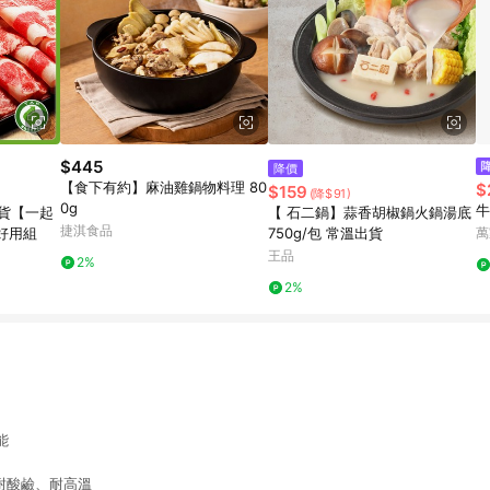
$445
降價
【食下有約】麻油雞鍋物料理 80
$
$159
(降$91)
0g
牛
貨【一起
【 石二鍋】蒜香胡椒鍋火鍋湯底
捷淇食品
好用組
750g/包 常溫出貨
萬
王品
2%
2%
能
耐酸鹼、耐高溫