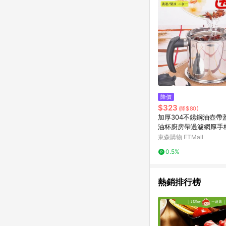
降價
$323
(降$80)
加厚304不銹鋼油壺帶
油杯廚房帶過濾網厚手
油罐
東森購物 ETMall
0.5%
熱銷排行榜