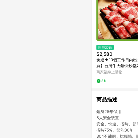
限時加碼
$2,580
免運★10個工作日內出
買】台灣牛火鍋快炒都
萬家福線上購物
3%
商品描述
鍋身25年保用
6大安全裝置
安全、快速、省時、節
省時75%、節能80%
304不鏽鋼，抗腐蝕、