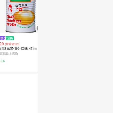
$999
降價
【海揚鮮物】滿滿系列極蝦丸/蟹
29
$179
(雙重省$23)
(降$20)
風味蒲鉾(蟹肉棒)/花枝漿 火鍋料
頭牌高湯-雞汁口味 411ml
【石二鍋】精選
6入超值組
東森購物 ETMall
家福線上購物
g/包
王品
0.5%
3%
2%