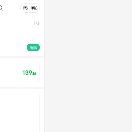
筆記
搶購
139
點