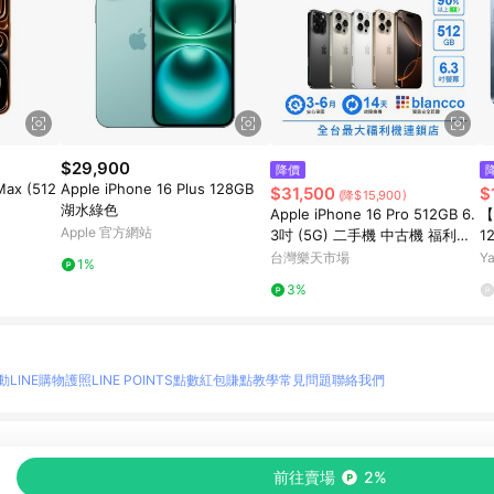
$29,900
降價
Max (512
Apple iPhone 16 Plus 128GB
$31,500
$
(降$15,900)
湖水綠色
Apple iPhone 16 Pro 512GB 6.
【
Apple 官方網站
3吋 (5G) 二手機 中古機 福利品
1
創宇通訊
台灣樂天市場
Y
1%
3%
動
LINE購物護照
LINE POINTS點數紅包
賺點教學
常見問題
聯絡我們
物情報與商品資訊的整合性平台，並依購物情報中的趨勢與風格做合作網路商家的延伸商
前往賣場
2%
至各合作網路商家，確認現售價與購物條件，一切資訊以合作廠商網頁為準。