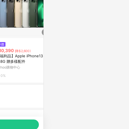
$1,280
降價
限時加碼
iPhone 16 P
10,390
$20,690
(降$2,600)
YE - 可頌午
福利品】Apple iPhone13 Pro
【Apple】iPhone 15 pro/ProM
新光三越skm on
28G 贈多樣配件
ax｜A17 Pro 晶片 動態島 AI功能
二手機 福利機 中古機
ahoo購物中心
蝦皮商城
1%
0%
5.6%
品推薦，商品資料更新會有