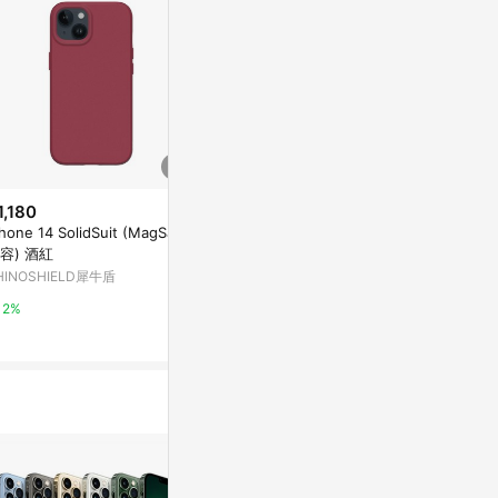
1,180
$1,180
$1,250
Phone 14 SolidSuit (MagSafe
iPhone 12 Pro SolidSuit (MagS
iPhone 16 Pr
容) 酒紅
afe 兼容) 海潮藍
gSafe 兼容)
HINOSHIELD犀牛盾
RHINOSHIELD犀牛盾
新光三越skm on
2%
2%
1%