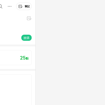
筆記
搶購
25
點