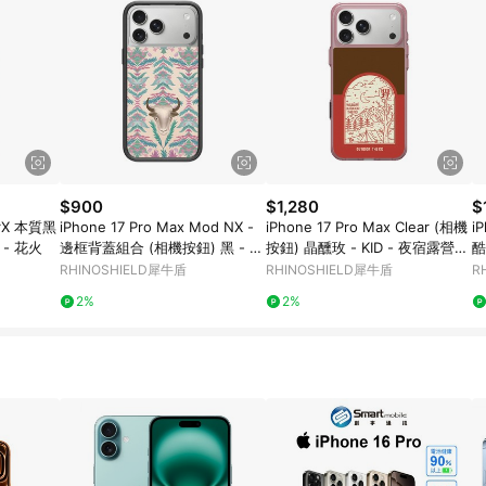
$900
$1,280
$
AirX 本質黑
iPhone 17 Pro Max Mod NX -
iPhone 17 Pro Max Clear (相機
i
 - 花火
邊框背蓋組合 (相機按鈕) 黑 - 欣
按鈕) 晶醺玫 - KID - 夜宿露營KI
酷
蒂小姐 Miss Cyndi - 靈獸 / 棕氂
D
鶴
RHINOSHIELD犀牛盾
RHINOSHIELD犀牛盾
R
2%
2%