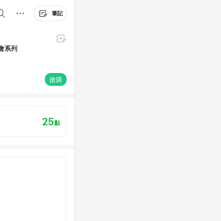
筆記
鳥圖會系列
搶購
25
點