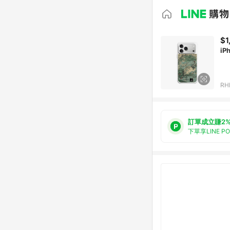
$1
iP
RH
訂單成立賺2
下單享LINE P