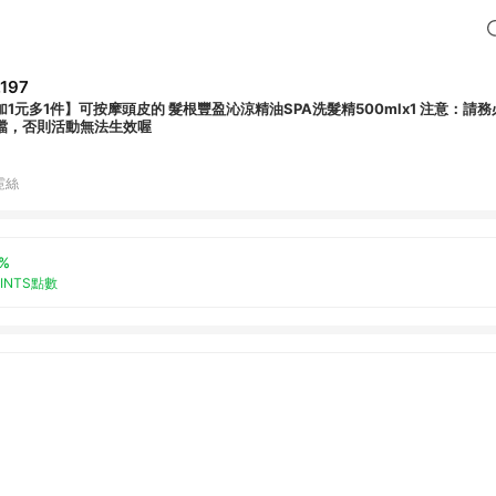
,197
1元多1件】可按摩頭皮的 髮根豐盈沁涼精油SPA洗髮精500mlx1 注意：請務必加購$1元之商
檔，否則活動無法生效喔
霓絲
%
OINTS點數