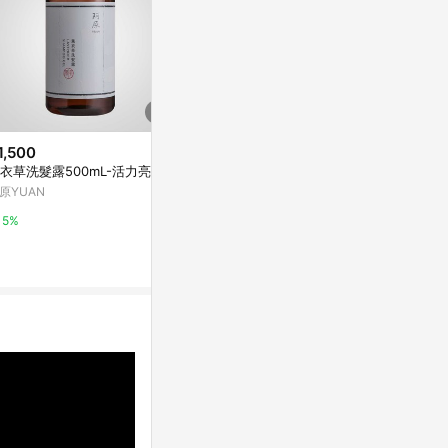
1,500
$259
衣草洗髮露500mL-活力亮澤
潘婷垂順直髮洗
$179
(雙重省$57)
原YUAN
[家速配]多芬輕潤保濕洗髮乳
寶雅線上買
萬家福線上購物
5%
0.5%
10%