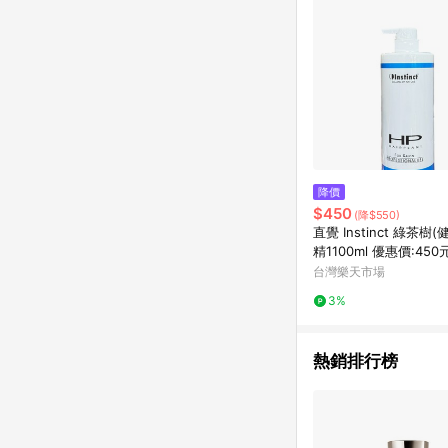
降價
$450
(降$550)
直覺 Instinct 綠茶樹
精1100ml 優惠價:45
戀香水
台灣樂天市場
3%
熱銷排行榜