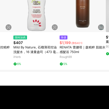
$
限時加碼
降價
薰
$407
$1,199
(降$401)
阿
潤時控精粹
Mild By Nature, 石榴薄荷控油
RENATA 蕾娜塔｜森精粹 肌能水
洗髮水，16 液量盎司（473 毫
感髮浴 750ml
升）
iHerb
Rough99
6%
5%