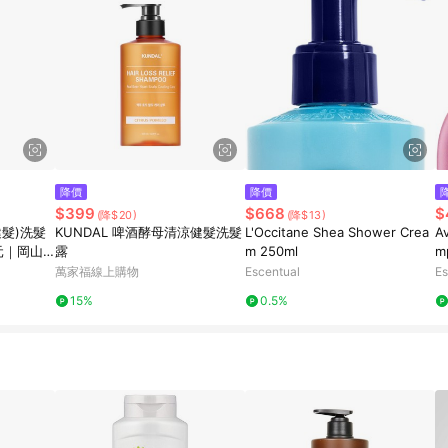
降價
降價
$399
$668
$
(降$20)
(降$13)
(健髮)洗髮
KUNDAL 啤酒酵母清涼健髮洗髮
L'Occitane Shea Shower Crea
Av
0元｜岡山
露
m 250ml
mp
萬家福線上購物
Escentual
Es
15%
0.5%