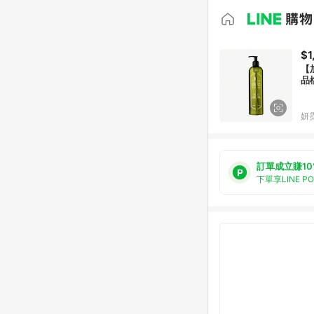
$1
【加
品
妍
訂單成立賺10
下單享LINE P