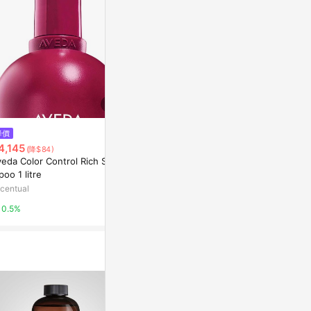
降價
降價
降價
4,145
$360
$799
(降$84)
(降$838)
(降$1,6
eda Color Control Rich Sha
【福利品專區】髮根豐盈沁涼精
直覺 Instinc
oo 1 litre
油SPA洗髮精500ml注意★下單
ml 優惠價:
即代表您已知此商品之貨況效
centual
妍霓絲
台灣樂天市場
期，購買後恕不接受退貨★
0.5%
10%
3%