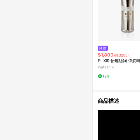
降價
$1,800
(降$200)
ELIXIR 怡麗絲爾 彈
Watashi+
12%
商品描述