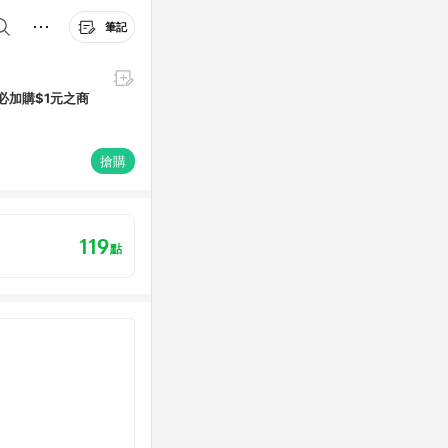
筆記
搶購
119
點