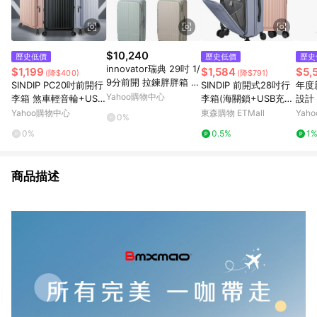
$10,240
歷史低價
歷史低價
歷史
innovator瑞典 29吋 1/
$1,199
$1,584
$5,
(降$400)
(降$791)
9分前開 拉鍊胖胖箱 可
SINDIP PC20吋前開行
SINDIP 前開式28吋行
年度
擴充煞車輪設計 PC 日
Yahoo購物中心
李箱 煞車輕音輪+USB
李箱(海關鎖+USB充電
設計【
本靜音輪 行李箱/旅行
充電+防爆拉鍊+海關
+可加大+煞車輕音輪
ave
Yahoo購物中心
東森購物 ETMall
Yah
0%
箱-多色 INV750
鎖+可加大 20/24/28
+雙層防爆拉鍊)
開式
0%
0.5%
1
吋行李箱
爆拉
選) 
商品描述