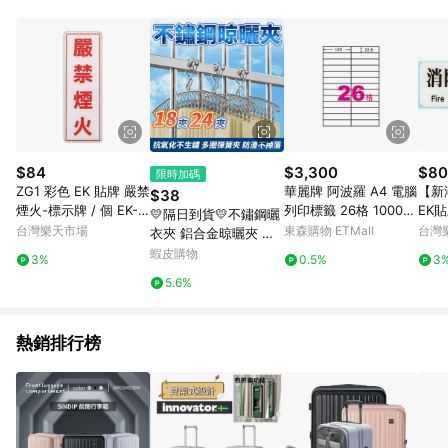
$84
$3,300
$80
限時加碼
ZG1 彩色 EK 貼牌 嚴禁
華麗牌 阿波羅 A4 電腦
【新
$38
煙火-標示牌 / 個 EK-3
列印標籤 26格 1000張
EK貼
💛隔日到貨💛不鏽鋼曬
05【APP滿額下單10%
入 / 箱 WL-9626-1K
19/
台灣樂天市場
東森購物 ETMall
台灣
衣夾 鋁合金晾曬夾 防
點數(單一帳號最高100
0%
風曬衣曬襪架 襪子夾
蝦皮購物
3%
0.5%
3
0點)】8/31止
500
內衣褲夾 曬衣夾 曬襪
5.6%
夾 多夾晾衣架 不生鏽
夾子221
熱銷排行榜