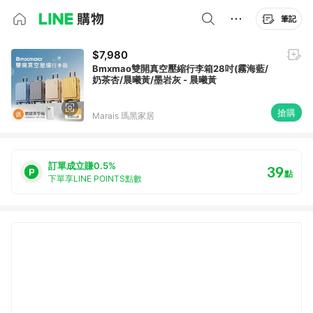
筆記
$7,980
Bmxmao雙開真空壓縮行李箱28吋(霧海藍/
奶茶杏/晨曦黃/墨岩灰 - 晨曦黃
搶購
Marais 瑪黑家居
訂單成立賺0.5%
39
點
下單享LINE POINTS點數