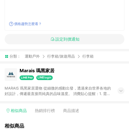
價格趨勢怎麼看？
設定到價通知
分類：
運動戶外
行李箱/旅遊用品
行李箱
Marais 瑪黑家居
MARAIS 瑪黑家居選物 從細微的感動出發，透過來自世界各地的
好設計，傳遞最直接而純真的品味溫度。 消費貼心提醒：1. 需透
過LINE購物前往瑪黑家居官網消費，並在同一瀏覽器於24小時內
結帳，方才可享有LINE POINTS回饋資格。 2. 若使用瑪黑家居
APP下單，將不符合贈點資格。 3. 點數將於出貨後60天前後發
相似商品
熱銷排行榜
商品描述
送。4. 預購品不符合贈點資格。
相似商品