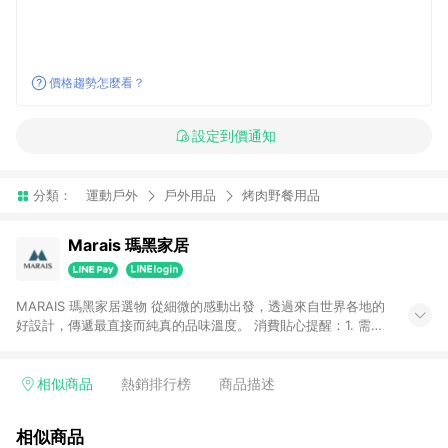
價格趨勢怎麼看？
設定到價通知
分類：
運動戶外
戶外用品
烤肉野餐用品
Marais 瑪黑家居
MARAIS 瑪黑家居選物 從細微的感動出發，透過來自世界各地的
好設計，傳遞最直接而純真的品味溫度。 消費貼心提醒：1. 需透
過LINE購物前往瑪黑家居官網消費，並在同一瀏覽器於24小時內
結帳，方才可享有LINE POINTS回饋資格。 2. 若使用瑪黑家居
APP下單，將不符合贈點資格。 3. 點數將於出貨後60天前後發
相似商品
熱銷排行榜
商品描述
送。4. 預購品不符合贈點資格。
相似商品