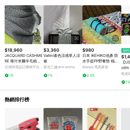
$18,960
$3,360
$980
限時
JACQUARD CASHME
Vallini素色涼感單人涼
日本 IKEHIKO池彥 防
$1,
RE 喀什米爾羊毛精品
被
水手提PP野餐墊 榻榻
【US
圍巾
米編織工藝 輕量化 - S
亞洲跨境設計購物平台
新光三越skm online
Marais 瑪黑家居
olith
urtr島嶼藍
Pinkoi
051
蝦皮
1%
1%
0.5%
1
熱銷排行榜