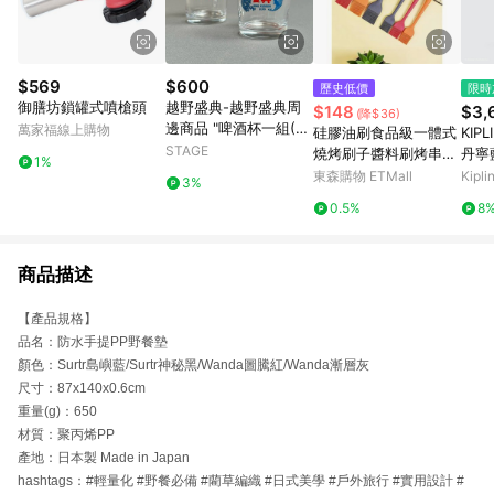
$569
$600
歷史低價
限時
御膳坊鎖罐式噴槍頭
越野盛典-越野盛典周
$148
$3,
(降$36)
邊商品 "啤酒杯一組(6
萬家福線上購物
硅膠油刷食品級一體式
KIPL
入)"
STAGE
燒烤刷子醬料刷烤串烤
丹寧
1%
肉耐高溫家用烘焙工具
O PR
東森購物 ETMall
Kip
3%
0.5%
8
商品描述
【產品規格】
品名：防水手提PP野餐墊
顏色：Surtr島嶼藍/Surtr神秘黑/Wanda圖騰紅/Wanda漸層灰
尺寸：87x140x0.6cm
重量(g)：650
材質：聚丙烯PP
產地：日本製 Made in Japan
hashtags：#輕量化 #野餐必備 #藺草編織 #日式美學 #戶外旅行 #實用設計 #