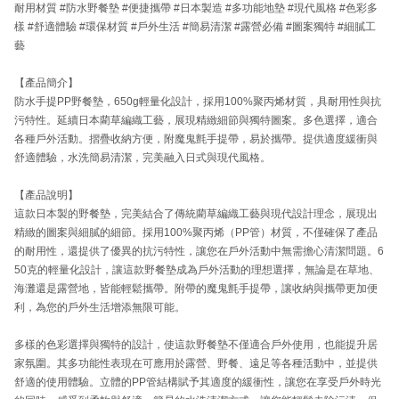
耐用材質 #防水野餐墊 #便捷攜帶 #日本製造 #多功能地墊 #現代風格 #色彩多
樣 #舒適體驗 #環保材質 #戶外生活 #簡易清潔 #露營必備 #圖案獨特 #細膩工
藝
【產品簡介】
防水手提PP野餐墊，650g輕量化設計，採用100%聚丙烯材質，具耐用性與抗
污特性。延續日本藺草編織工藝，展現精緻細節與獨特圖案。多色選擇，適合
各種戶外活動。摺疊收納方便，附魔鬼氈手提帶，易於攜帶。提供適度緩衝與
舒適體驗，水洗簡易清潔，完美融入日式與現代風格。
【產品說明】
這款日本製的野餐墊，完美結合了傳統藺草編織工藝與現代設計理念，展現出
精緻的圖案與細膩的細節。採用100%聚丙烯（PP管）材質，不僅確保了產品
的耐用性，還提供了優異的抗污特性，讓您在戶外活動中無需擔心清潔問題。6
50克的輕量化設計，讓這款野餐墊成為戶外活動的理想選擇，無論是在草地、
海灘還是露營地，皆能輕鬆攜帶。附帶的魔鬼氈手提帶，讓收納與攜帶更加便
利，為您的戶外生活增添無限可能。
多樣的色彩選擇與獨特的設計，使這款野餐墊不僅適合戶外使用，也能提升居
家氛圍。其多功能性表現在可應用於露營、野餐、遠足等各種活動中，並提供
舒適的使用體驗。立體的PP管結構賦予其適度的緩衝性，讓您在享受戶外時光