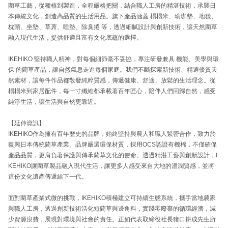
藺草工藝，從種植到製造，全程嚴格把關，結合職人工房的精湛技術，承襲日
本傳統文化，創造高品質的生活用品。旗下產品涵蓋 榻榻米、瑜珈墊、地毯、
枕頭、坐墊、草蓆、睡墊、除臭捲 等，透過細膩設計與創新技術，讓天然藺草
融入現代生活，提供舒適且富有文化底蘊的選擇。
IKEHIKO 堅持職人精神，對每個細節毫不妥協，專注研發兼具 機能、美學與環
保 的藺草產品，讓自然氣息走進每個家庭。我們不斷探索新技術、精選優質天
然素材，讓每件作品都散發純粹質感，傳遞健康、舒適、放鬆的生活理念。從
榻榻米到家居配件，每一寸纖維都承載著百年匠心，陪伴人們回歸自然，感受
純淨生活，讓生活與自然更靠近。
【延伸資訊】
IKEHIKO作為擁有百年歷史的品牌，始終堅持與農人和職人緊密合作，致力於
復興日本傳統藺草產業。品牌嚴選環保材質，採用OCS認證有機棉，不僅確保
產品品質，更肩負著保護與傳承藺草文化的使命。透過精湛工藝與創新設計，I
KEHIKO讓藺草製品融入現代生活，讓更多人感受來自大地的溫潤質感，並將
這份文化遺產傳遞給下一代。
面對藺草產業式微的挑戰，IKEHIKO積極建立可持續生態系統，攜手當地農家
與職人工房，透過創新技術活化短藺草與邊角料，實踐零廢棄的循環經濟，減
少資源浪費，展現對環境與社會的責任。正如代表取締役社長猪口耕成先生所