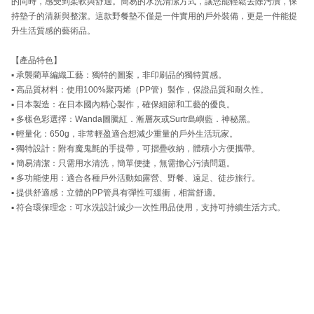
的同時，感受到柔軟與舒適。簡易的水洗清潔方式，讓您能輕鬆去除污漬，保
持墊子的清新與整潔。這款野餐墊不僅是一件實用的戶外裝備，更是一件能提
升生活質感的藝術品。
【產品特色】
▪ 承襲藺草編織工藝：獨特的圖案，非印刷品的獨特質感。
▪ 高品質材料：使用100%聚丙烯（PP管）製作，保證品質和耐久性。
▪ 日本製造：在日本國內精心製作，確保細節和工藝的優良。
▪ 多樣色彩選擇：Wanda圖騰紅．漸層灰或Surtr島嶼藍．神秘黑。
▪ 輕量化：650g，非常輕盈適合想減少重量的戶外生活玩家。
▪ 獨特設計：附有魔鬼氈的手提帶，可摺疊收納，體積小方便攜帶。
▪ 簡易清潔：只需用水清洗，簡單便捷，無需擔心污漬問題。
▪ 多功能使用：適合各種戶外活動如露營、野餐、遠足、徒步旅行。
▪ 提供舒適感：立體的PP管具有彈性可緩衝，相當舒適。
▪ 符合環保理念：可水洗設計減少一次性用品使用，支持可持續生活方式。