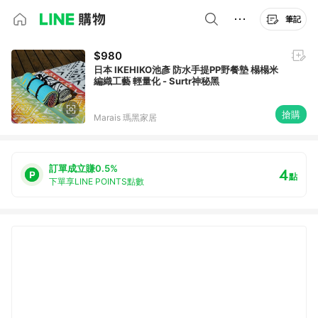
筆記
$980
日本 IKEHIKO池彥 防水手提PP野餐墊 榻榻米
編織工藝 輕量化 - Surtr神秘黑
搶購
Marais 瑪黑家居
訂單成立賺0.5%
4
點
下單享LINE POINTS點數