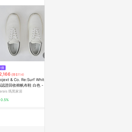
降價
限時加碼
降價
2,166
$2,380
$2,166
(降$114)
(降$1
ojext & Co. Re:Surf White G
Old Skool 灰藍色滑板鞋
Projext & Co.
S認證回收棉帆布鞋 白色 - 白
nkGRS認證
VANS TAIWAN
-女35
灰粉色-男39
arais 瑪黑家居
Marais 瑪黑家
8%
0.5%
0.5%