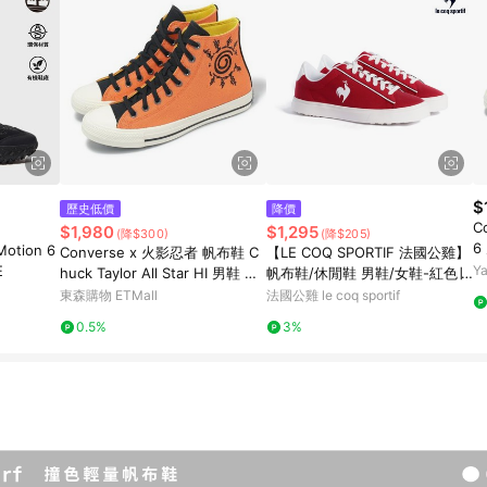
$
歷史低價
降價
C
$1,980
$1,295
(降$300)
(降$205)
6
ion 6
Converse x 火影忍者 帆布鞋 C
【LE COQ SPORTIF 法國公雞】
筒
E
Y
huck Taylor All Star HI 男鞋 女
帆布鞋/休閒鞋 男鞋/女鞋-紅色∣L
鞋 橘 鳴人 聯名 A14836C
JO7321275
東森購物 ETMall
法國公雞 le coq sportif
0.5%
3%