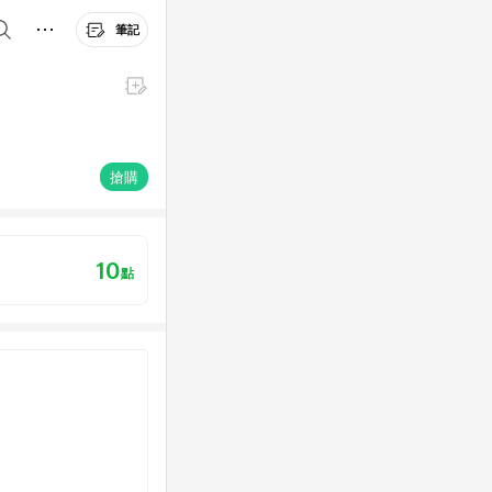
筆記
搶購
10
點