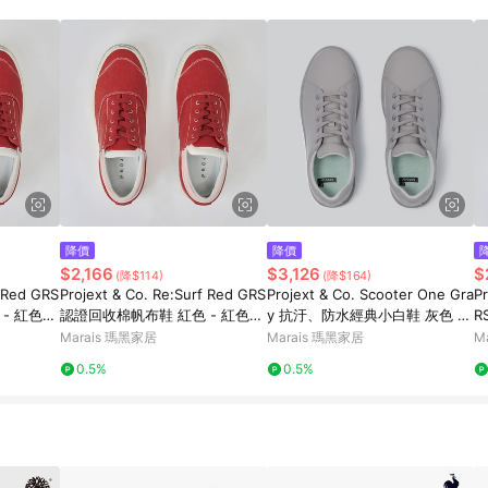
降價
降價
$2,166
$3,126
$
(降$114)
(降$164)
f Red GRS
Projext & Co. Re:Surf Red GRS
Projext & Co. Scooter One Gra
Pr
- 紅色-
認證回收棉帆布鞋 紅色 - 紅色-
y 抗汙、防水經典小白鞋 灰色 -
R
女39
灰色-40
色
Marais 瑪黑家居
Marais 瑪黑家居
M
0.5%
0.5%