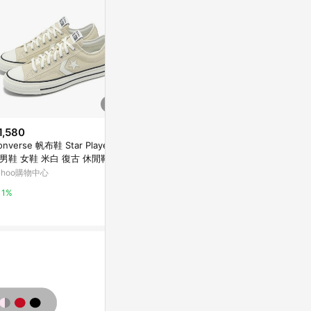
1,580
歷史低價
降價
onverse 帆布鞋 Star Player 7
$2,016
$632
(降$1,653)
(降$158
 男鞋 女鞋 米白 復古 休閒鞋 低
頑刻Ollieskate桑葚綠海軍藍翻
老北京布鞋男
 匡威 A10153C
ahoo購物中心
毛皮低幫男女INS耐磨05帆布滑
士運動鞋軟底
板鞋
鞋男
東森購物 ETMall
東森購物 ETMa
1%
0.5%
0.5%