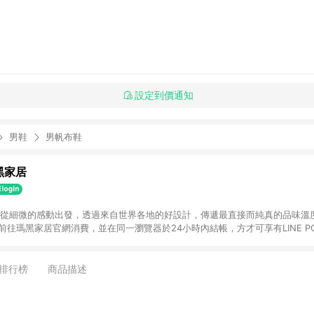
設定到價通知
男鞋
男帆布鞋
瑪黑家居
選物 從細微的感動出發，透過來自世界各地的好設計，傳遞最直接而純真的品味溫
購物前往瑪黑家居官網消費，並在同一瀏覽器於24小時內結帳，方才可享有LINE PO
點資格。 3. 點數將於出貨後60天前後發送。4. 預購品不符合贈點資
排行榜
商品描述