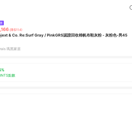
價
,166
(降$114)
ojext & Co. Re:Surf Gray / PinkGRS認證回收棉帆布鞋灰粉 - 灰粉色-男45
rais 瑪黑家居
5%
OINTS點數