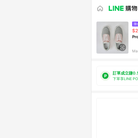
降
$2
Pr
Ma
訂單成立賺0.
下單享LINE P