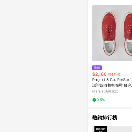
降價
$2,166
(降$114)
Projext & Co. Re:Sur
認證回收棉帆布鞋 紅色 
男44
Marais 瑪黑家居
0.5%
熱銷排行榜