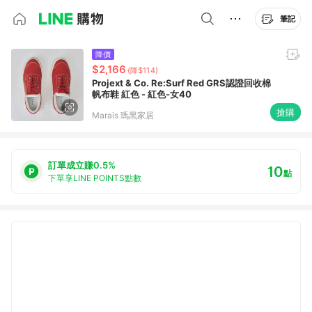
筆記
降價
$2,166
(降$114)
Projext & Co. Re:Surf Red GRS認證回收棉
帆布鞋 紅色 - 紅色-女40
搶購
Marais 瑪黑家居
訂單成立賺0.5%
10
點
下單享LINE POINTS點數