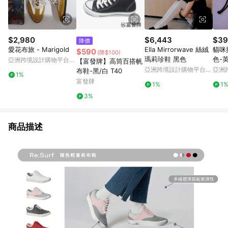
$2,980
$6,443
$39
降價
愛花布旅 - Marigold
Ella Mirrorwave 絲絨
貓咪
$590
(降$100)
瑪莉珍鞋 黑色
色-
亞洲跨境設計購物平台
【富發牌】高筒百搭帆
Pinkoi
亞洲跨境設計購物平台
亞洲
布鞋-黑/白 T40
1%
Pinkoi
Pinko
富發牌
1%
1
3%
商品描述