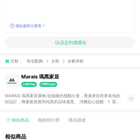
價格趨勢怎麼看？
設定到價通知
分類：
鞋包配飾
女鞋
女帆布鞋
Marais 瑪黑家居
MARAIS 瑪黑家居選物 從細微的感動出發，透過來自世界各地的
好設計，傳遞最直接而純真的品味溫度。 消費貼心提醒：1. 需透
過LINE購物前往瑪黑家居官網消費，並在同一瀏覽器於24小時內
結帳，方才可享有LINE POINTS回饋資格。 2. 若使用瑪黑家居
APP下單，將不符合贈點資格。 3. 點數將於出貨後60天前後發
相似商品
熱銷排行榜
商品描述
送。4. 預購品不符合贈點資格。
相似商品