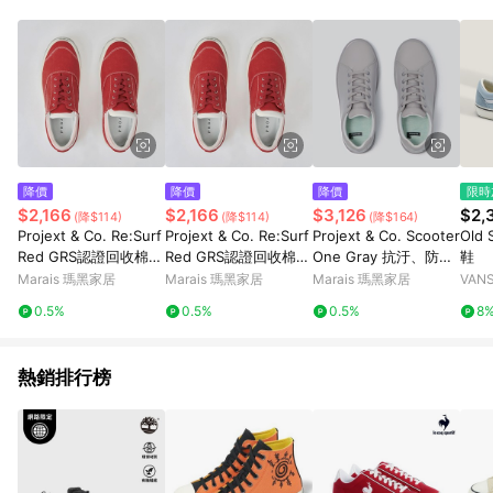
降價
降價
降價
限時
$2,166
$2,166
$3,126
$2,
(降$114)
(降$114)
(降$164)
Projext & Co. Re:Surf
Projext & Co. Re:Surf
Projext & Co. Scooter
Old
Red GRS認證回收棉帆
Red GRS認證回收棉帆
One Gray 抗汙、防水
鞋
布鞋 紅色 - 紅色-男44
布鞋 紅色 - 紅色-女39
經典小白鞋 灰色 - 灰
Marais 瑪黑家居
Marais 瑪黑家居
Marais 瑪黑家居
VANS
色-40
0.5%
0.5%
0.5%
8
熱銷排行榜