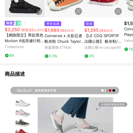
$1,
歷史低價
降價
Con
$2,250
$1,980
$1,295
(雙重省$2,400)
(降$300)
(降$205)
Pla
【網路限定】男款黑色
Converse x 火影忍者
【LE COQ SPORTIF
白 
Motion 6低筒健行鞋|A
Yah
帆布鞋 Chuck Taylor
法國公雞】 帆布鞋/休
威 A
6DU2EAE
Timberland
All Star HI 男鞋 女鞋
閒鞋 男鞋/女鞋-紅色∣L
東森購物 ETMall
法國公雞 le coq sportif
1
橘 鳴人 聯名 A14836C
JO7321275
8%
0.5%
3%
商品描述