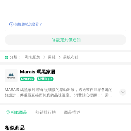
價格趨勢怎麼看？
設定到價通知
分類：
鞋包配飾
男鞋
男帆布鞋
Marais 瑪黑家居
MARAIS 瑪黑家居選物 從細微的感動出發，透過來自世界各地的
好設計，傳遞最直接而純真的品味溫度。 消費貼心提醒：1. 需透
過LINE購物前往瑪黑家居官網消費，並在同一瀏覽器於24小時內
結帳，方才可享有LINE POINTS回饋資格。 2. 若使用瑪黑家居
APP下單，將不符合贈點資格。 3. 點數將於出貨後60天前後發
相似商品
熱銷排行榜
商品描述
送。4. 預購品不符合贈點資格。
相似商品