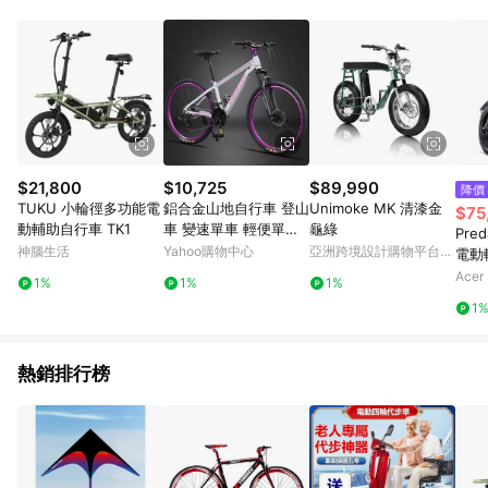
$21,800
$10,725
$89,990
降價
TUKU 小輪徑多功能電
鋁合金山地自行車 登山
Unimoke MK 清漆金
$75
動輔助自行車 TK1
車 變速單車 輕便單車
龜綠
Pred
全軸承減震賽車
神腦生活
Yahoo購物中心
亞洲跨境設計購物平台
電動
Pinkoi
R49
Acer 
1%
1%
1%
1
熱銷排行榜