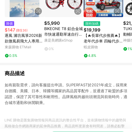
$5,990
$21
降價
限時加碼
BIKEONE T8 鋁合金城
TU
$147
$19,199
(降$36)
市快速通勤單速自行車
動輔
逐風 濰坊風箏2026新
【🔥長輩代步推薦🔥】
700C fixed gear標配
康是美網購eShop
神腦
款微風易飛大人專用成
老年代步車 四輪代步車
死飛固齒簡約可倒騎男
人兒童中大型風箏
電動四輪車 電動車老人
東森購物 ETMall
蝦皮購物
0%
1
女學生單車(綠/橘/紅)-
專用 折疊電瓶車 電動
0.5%
4.8%
3色可選_廠商直送
車 長輩代步四輪車
商品描述
如有親取需求，請向客服提出申請。SUPERFAST於2021年成立，採用來
自德國、美國、日本、韓國等國家的高品質零配件，並通過了歐盟的多項
認證，保證了其可靠性和耐用性。品牌風格跨越街頭潮流與前衛時尚，適
合城市通勤和休閒騎乘。
LINE 購物是匯集購物情報與商品資訊的整合性平台，並依購物情報中的趨勢與
風格做合作網路商家的延伸商品推薦，商品資料更新會有時間差，請務必點擊
商品至各合作網路商家，確認現售價與購物條件，一切資訊以合作廠商網頁為