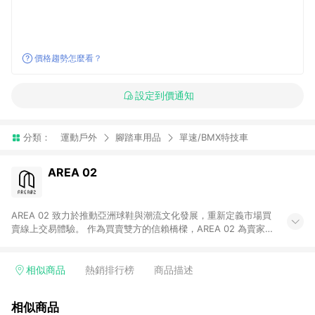
價格趨勢怎麼看？
設定到價通知
分類：
運動戶外
腳踏車用品
單速/BMX特技車
AREA 02
AREA 02 致力於推動亞洲球鞋與潮流文化發展，重新定義市場買
賣線上交易體驗。 作為買賣雙方的信賴橋樑，AREA 02 為賣家提
供快速簡潔的商品上架流程，同時為買家打造安心無憂的購物環
境。 憑藉對「正品驗證」的堅持，AREA 02 已成為亞洲領先的球
鞋、街頭服飾與收藏品交易平台。 客服專線：+886-2-2706-
相似商品
熱銷排行榜
商品描述
9977 (#19) 客服信箱：cs@area02.com 服務時間：週一至週五
10:00 – 18:00
相似商品