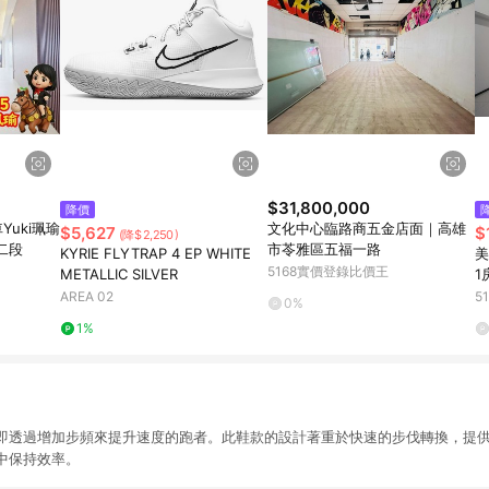
$31,800,000
降價
uki珮瑜
文化中心臨路商五金店面｜高雄
$5,627
$
(降$2,250)
二段
市苓雅區五福一路
KYRIE FLYTRAP 4 EP WHITE
美
5168實價登錄比價王
METALLIC SILVER
1
路
AREA 02
5
0%
1%
即透過增加步頻來提升速度的跑者。此鞋款的設計著重於快速的步伐轉換，提
中保持效率。