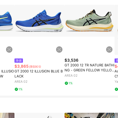
$3,536
降價
GT 2000 12 TR NATURE BATHI
$3,865
$
(降$905)
NG - GREEN FELLOW YELLO
 ILLUSIO
GT 2000 12 ILLUSION BLUE B
A
W
AREA 02
OW
LACK
C
跑
AREA 02
Y
1%
1%