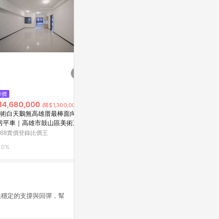
$126
$29,800,0
降價
釘井淨好像看得見部長的XXX。
73大地坪6
14,680,000
(降$1,300,000)
(全)
學橋頭新市鎮
術白天鵝無高雄厝最棒面向2+
橋頭區甲昌路
Yahoo購物中心
5168實價登錄
房平車｜高雄市鼓山區美術東四
168實價登錄比價王
0%
0%
0%
供穩定的支撐與回彈，幫