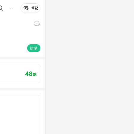
筆記
搶購
48
點