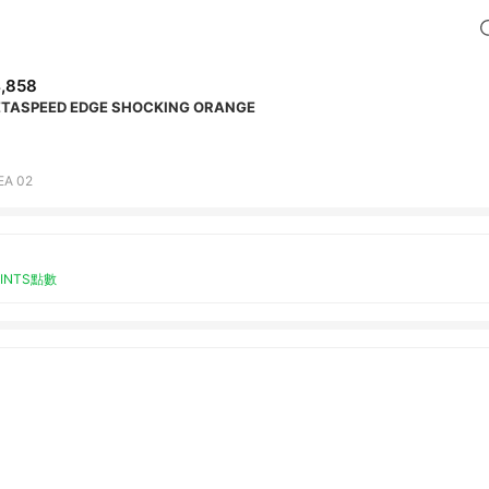
,858
TASPEED EDGE SHOCKING ORANGE
EA 02
OINTS點數