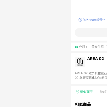
價格趨勢怎麼看？
分類：
美食生鮮
AREA 02
AREA 02 致力於
02 為賣家提供快速簡
02 已成為亞洲領先的球鞋、街頭服飾與收藏品交易
cs@area02.com 服務
相似商品
熱銷
相似商品