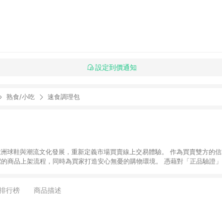
設定到價通知
熟食/小吃
速食調理包
推動亞洲球鞋與潮流文化發展，重新定義市場買賣線上交易體驗。 作為買賣雙方的信
潔的商品上架流程，同時為買家打造安心無憂的購物環境。 憑藉對「正品驗證」
平台。 客服專線：+886-2-2706-9977 (#19) 客服信箱：
時間：週一至週五 10:00 – 18:00
排行榜
商品描述