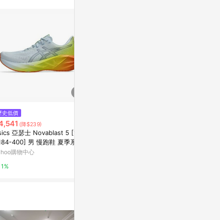
$4,316
歷史低價
降價
WMNS GEL N
4,541
$4,833
(降$239)
(降$1,200)
K PURE SILV
sics 亞瑟士 Novablast 5 [1011
ASICS GEL-PULSE 13 BLACK
AREA 02
184-400] 男 慢跑鞋 夏季系列
AREA 02
鞋 路跑 灰白 黃橘
ahoo購物中心
1%
1%
1%