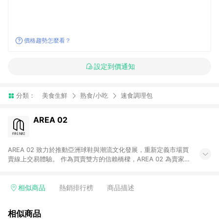
價格趨勢怎麼看？
設定到價通知
分類：
美食生鮮
熟食/小吃
速食調理包
AREA 02
AREA 02 致力於推動亞洲球鞋與潮流文化發展，重新定義市場買
賣線上交易體驗。 作為買賣雙方的信賴橋樑，AREA 02 為賣家提
供快速簡潔的商品上架流程，同時為買家打造安心無憂的購物環
境。 憑藉對「正品驗證」的堅持，AREA 02 已成為亞洲領先的球
鞋、街頭服飾與收藏品交易平台。 客服專線：+886-2-2706-
相似商品
熱銷排行榜
商品描述
9977 (#19) 客服信箱：cs@area02.com 服務時間：週一至週五
10:00 – 18:00
相似商品