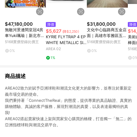
$47,180,000
$31,800,000
降價
降價
無敵河景邊間皇冠4房
文化中心臨路商五金店
$5,627
$14
(降$2,250)
車Yuki珮瑜｜新北市板
面｜高雄市苓雅區五福
KYRIE FLYTRAP 4 EP
美術
橋區中山路二段
一路
5168實價登錄比價王
5168實價登錄比價王
WHITE METALLIC SIL
棒面
VER
雄市
AREA 02
51
0%
0%
1%
0
商品描述
AREA02致力於賦予亞洲球鞋和潮流文化更大的影響力，並專注於重新定
義市場交易的使命。
我們秉持著「ConnectTheReal」的態度，提供專業的真品驗證、真實的
購物體驗、真誠的客戶服務，展現對潮流的真愛，以及表達最獨特的真
我!
AREA02搭起賣家快速上架與買家安心購買的橋樑，打造獨一「無二」的
亞洲指標球鞋與潮流交易平台。