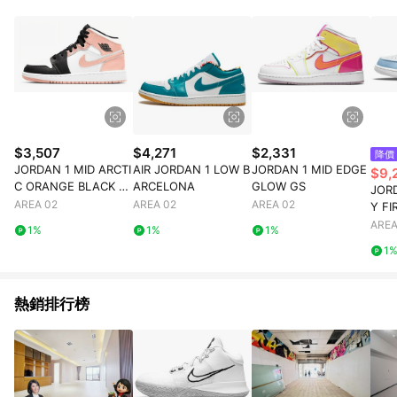
$3,507
$4,271
$2,331
降價
JORDAN 1 MID ARCTI
AIR JORDAN 1 LOW B
JORDAN 1 MID EDGE
$9,
C ORANGE BLACK T
ARCELONA
GLOW GS
JOR
OE GS
AREA 02
AREA 02
AREA 02
Y F
AREA
1%
1%
1%
1
熱銷排行榜