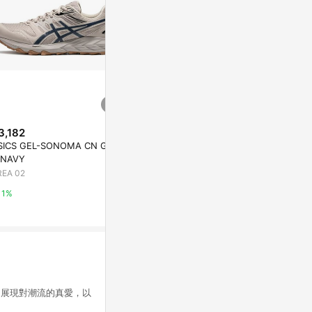
3,182
歷史低價
SICS GEL-SONOMA CN GRE
$2,940
$1,980
(雙重
(降$800)
 NAVY
男款淺灰褐色Mo
adidas x Disney Retropy E5 男
REA 02
水健走鞋|A6D
鞋 女鞋 灰 粉紅 休閒鞋 唐老鴨
迪士尼 愛迪達 JR0107
Timberland
Yahoo購物中心
1%
8%
1%
務，展現對潮流的真愛，以