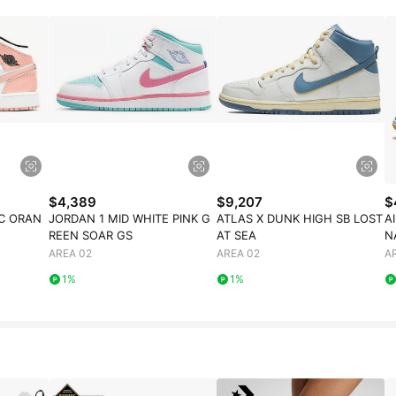
$4,389
$9,207
$
IC ORAN
JORDAN 1 MID WHITE PINK G
ATLAS X DUNK HIGH SB LOST
A
REEN SOAR GS
AT SEA
N
AREA 02
AREA 02
A
1%
1%