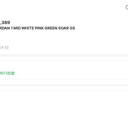
,389
RDAN 1 MID WHITE PINK GREEN SOAR GS
EA 02
OINTS點數