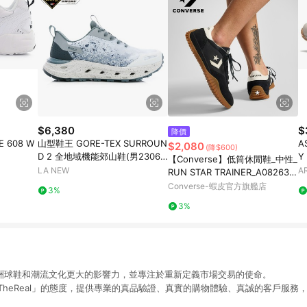
$6,380
$
降價
 608 W
山型鞋王 GORE-TEX SURROUN
A
$2,080
(降$600)
D 2 全地域機能郊山鞋(男23061
Y
【Converse】低筒休閒鞋_中性_
4540)
LA NEW
A
RUN STAR TRAINER_A08263C
黑色德訓鞋 韓星同款 官方旗艦店
Converse-蝦皮官方旗艦店
3%
3%
予亞洲球鞋和潮流文化更大的影響力，並專注於重新定義市場交易的使命。
ctTheReal」的態度，提供專業的真品驗證、真實的購物體驗、真誠的客戶服