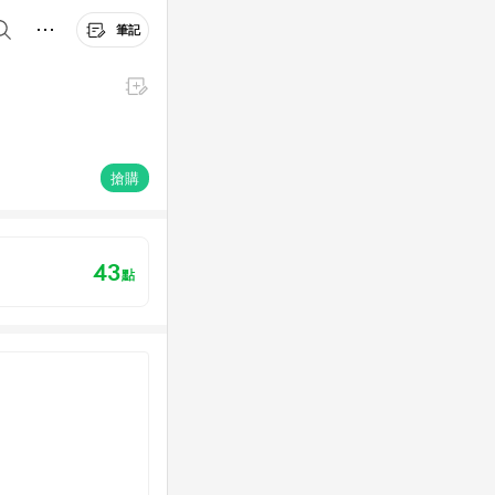
筆記
搶購
43
點