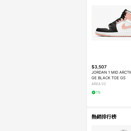
$3,507
JORDAN 1 MID ARCT
GE BLACK TOE GS
AREA 02
1%
熱銷排行榜