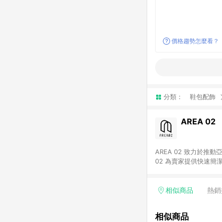
價格趨勢怎麼看？
分類：
鞋包配飾
AREA 02
AREA 02 致力於
02 為賣家提供快速簡
02 已成為亞洲領先的球鞋、街頭服飾與收藏品交易
cs@area02.com 服務
相似商品
熱銷
相似商品