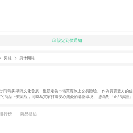
設定到價通知
男鞋
男休閒鞋
推動亞洲球鞋與潮流文化發展，重新定義市場買賣線上交易體驗。 作為買賣雙方的信
潔的商品上架流程，同時為買家打造安心無憂的購物環境。 憑藉對「正品驗證」
平台。 客服專線：+886-2-2706-9977 (#19) 客服信箱：
時間：週一至週五 10:00 – 18:00
排行榜
商品描述