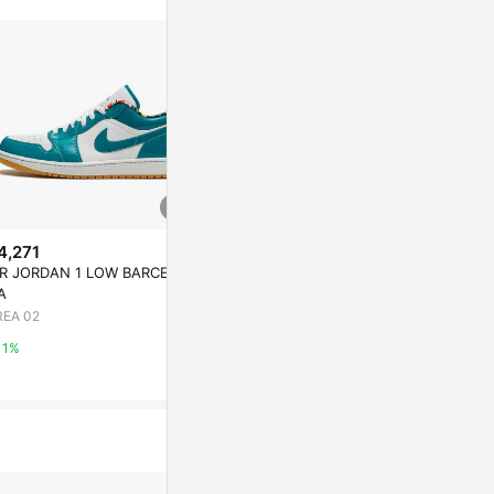
4,271
降價
歷史低價
IR JORDAN 1 LOW BARCELO
$3,012
$2,555
(降$1,476)
(降$6
A
JORDAN 1 MID SE RED STARD
AIR JORDAN 
REA 02
UST WOMENS
G LIGHT FU
AREA 02
AREA 02
1%
1%
1%