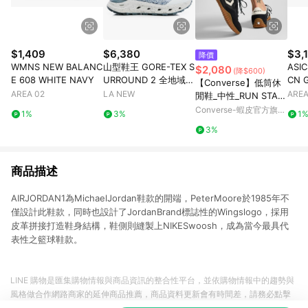
$1,409
$6,380
$3,
降價
WMNS NEW BALANC
山型鞋王 GORE-TEX S
ASI
$2,080
(降$600)
E 608 WHITE NAVY
URROUND 2 全地域機
CN 
【Converse】低筒休
能郊山鞋(男23061454
AREA 02
LA NEW
AREA
閒鞋_中性_RUN STAR
0)
TRAINER_A08263C
Converse-蝦皮官方旗艦
1%
3%
1
黑色德訓鞋 韓星同款
店
3%
官方旗艦店
商品描述
AIRJORDAN1為MichaelJordan鞋款的開端，PeterMoore於1985年不
僅設計此鞋款，同時也設計了JordanBrand標誌性的Wingslogo，採用
皮革拼接打造鞋身結構，鞋側則縫製上NIKESwoosh，成為當今最具代
表性之籃球鞋款。
LINE 購物是匯集購物情報與商品資訊的整合性平台，並依購物情報中的趨勢與
風格做合作網路商家的延伸商品推薦，商品資料更新會有時間差，請務必點擊
商品至各合作網路商家，確認現售價與購物條件，一切資訊以合作廠商網頁為