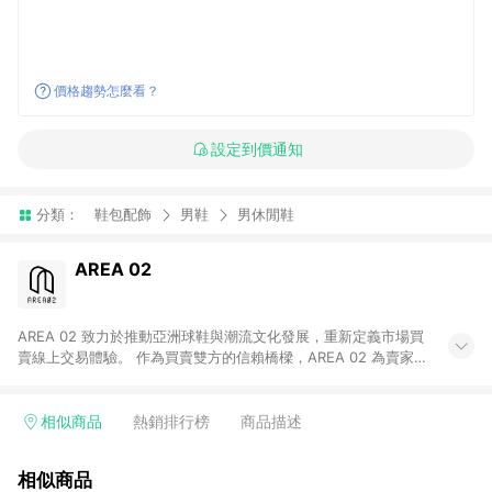
價格趨勢怎麼看？
設定到價通知
分類：
鞋包配飾
男鞋
男休閒鞋
AREA 02
AREA 02 致力於推動亞洲球鞋與潮流文化發展，重新定義市場買
賣線上交易體驗。 作為買賣雙方的信賴橋樑，AREA 02 為賣家提
供快速簡潔的商品上架流程，同時為買家打造安心無憂的購物環
境。 憑藉對「正品驗證」的堅持，AREA 02 已成為亞洲領先的球
鞋、街頭服飾與收藏品交易平台。 客服專線：+886-2-2706-
相似商品
熱銷排行榜
商品描述
9977 (#19) 客服信箱：cs@area02.com 服務時間：週一至週五
10:00 – 18:00
相似商品