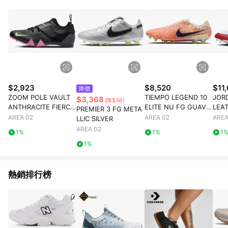
$2,923
$8,520
$11
降價
ZOOM POLE VAULT
TIEMPO LEGEND 10
JOR
$3,368
(降$66)
ANTHRACITE FIERCE
ELITE NU FG GUAVA
LEA
PREMIER 3 FG META
PINK
ICE
AREA 02
AREA 02
AREA
LLIC SILVER
AREA 02
1%
1%
1
1%
熱銷排行榜