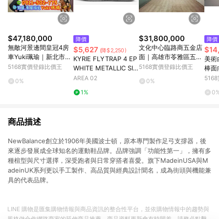
$47,180,000
$31,800,000
降價
降價
無敵河景邊間皇冠4房
文化中心臨路商五金店
$5,627
$14
(降$2,250)
車Yuki珮瑜｜新北市板
面｜高雄市苓雅區五福
KYRIE FLYTRAP 4 EP
美術
橋區中山路二段
一路
5168實價登錄比價王
5168實價登錄比價王
WHITE METALLIC SIL
棒面
VER
雄市
AREA 02
51
0%
0%
1%
0
商品描述
NewBalance創立於1906年美國波士頓，原本專門製作足弓支撐器，後
來逐步發展成全球知名的運動鞋品牌。品牌強調「功能性第一」，擁有多
種楦型與尺寸選擇，深受跑者與日常穿搭者喜愛。旗下MadeinUSA與M
adeinUK系列更以手工製作、高品質與經典設計聞名，成為街頭與機能兼
具的代表品牌。
LINE 購物是匯集購物情報與商品資訊的整合性平台，並依購物情報中的趨勢與
風格做合作網路商家的延伸商品推薦，商品資料更新會有時間差，請務必點擊