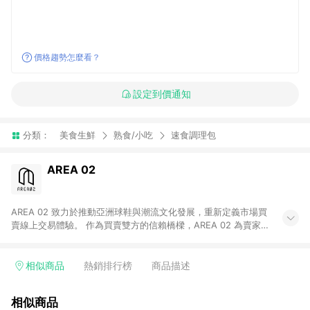
價格趨勢怎麼看？
設定到價通知
分類：
美食生鮮
熟食/小吃
速食調理包
AREA 02
AREA 02 致力於推動亞洲球鞋與潮流文化發展，重新定義市場買
賣線上交易體驗。 作為買賣雙方的信賴橋樑，AREA 02 為賣家提
供快速簡潔的商品上架流程，同時為買家打造安心無憂的購物環
境。 憑藉對「正品驗證」的堅持，AREA 02 已成為亞洲領先的球
鞋、街頭服飾與收藏品交易平台。 客服專線：+886-2-2706-
相似商品
熱銷排行榜
商品描述
9977 (#19) 客服信箱：cs@area02.com 服務時間：週一至週五
10:00 – 18:00
相似商品