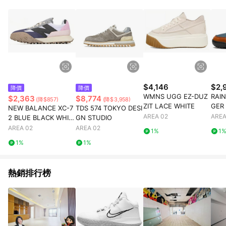
$4,146
$2,
降價
降價
WMNS UGG EZ-DUZ
RAIN
$2,363
$8,774
(降$857)
(降$3,958)
ZIT LACE WHITE
GER
NEW BALANCE XC-7
TDS 574 TOKYO DESI
AREA 02
AREA
2 BLUE BLACK WHIT
GN STUDIO
E
AREA 02
AREA 02
1%
1
1%
1%
熱銷排行榜