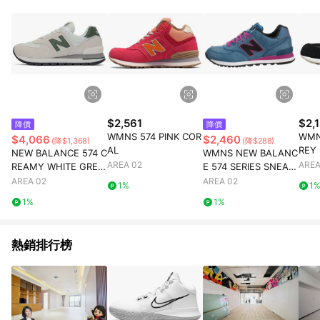
$2,561
$2,
降價
降價
WMNS 574 PINK COR
WMN
$4,066
$2,460
(降$1,368)
(降$288)
AL
REY
NEW BALANCE 574 C
WMNS NEW BALANC
AREA 02
AREA
REAMY WHITE GREE
E 574 SERIES SNEAK
N
ERS BLUE ROSE RED
AREA 02
AREA 02
1%
1
1%
1%
熱銷排行榜