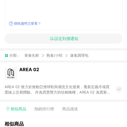
價格趨勢怎麼看？
設定到價通知
分類：
美食生鮮
熟食/小吃
速食調理包
AREA 02
AREA 02 致力於推動亞洲球鞋與潮流文化發展，重新定義市場買
賣線上交易體驗。 作為買賣雙方的信賴橋樑，AREA 02 為賣家提
供快速簡潔的商品上架流程，同時為買家打造安心無憂的購物環
境。 憑藉對「正品驗證」的堅持，AREA 02 已成為亞洲領先的球
鞋、街頭服飾與收藏品交易平台。 客服專線：+886-2-2706-
相似商品
熱銷排行榜
商品描述
9977 (#19) 客服信箱：cs@area02.com 服務時間：週一至週五
10:00 – 18:00
相似商品