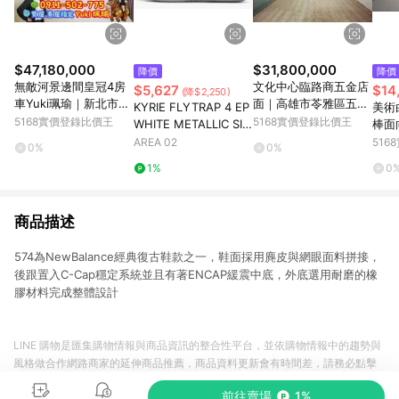
$47,180,000
$31,800,000
降價
降價
無敵河景邊間皇冠4房
文化中心臨路商五金店
$5,627
$14
(降$2,250)
車Yuki珮瑜｜新北市板
面｜高雄市苓雅區五福
KYRIE FLYTRAP 4 EP
美術
橋區中山路二段
一路
5168實價登錄比價王
5168實價登錄比價王
WHITE METALLIC SIL
棒面
VER
雄市
AREA 02
51
0%
0%
1%
0
商品描述
574為NewBalance經典復古鞋款之一，鞋面採用麂皮與網眼面料拼接，
後跟置入C-Cap穩定系統並且有著ENCAP緩震中底，外底選用耐磨的橡
膠材料完成整體設計
LINE 購物是匯集購物情報與商品資訊的整合性平台，並依購物情報中的趨勢與
風格做合作網路商家的延伸商品推薦，商品資料更新會有時間差，請務必點擊
商品至各合作網路商家，確認現售價與購物條件，一切資訊以合作廠商網頁為
前往賣場
1%
準。