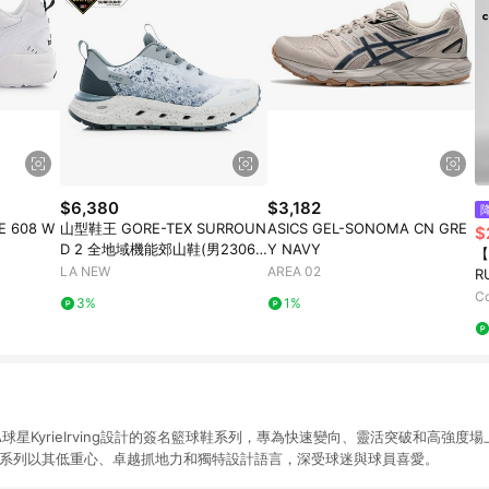
$6,380
$3,182
 608 W
山型鞋王 GORE-TEX SURROUN
ASICS GEL-SONOMA CN GRE
$
D 2 全地域機能郊山鞋(男23061
Y NAVY
【
4540)
LA NEW
AREA 02
R
黑
C
3%
1%
為NBA球星KyrieIrving設計的簽名籃球鞋系列，專為快速變向、靈活突破和高強度
ie系列以其低重心、卓越抓地力和獨特設計語言，深受球迷與球員喜愛。