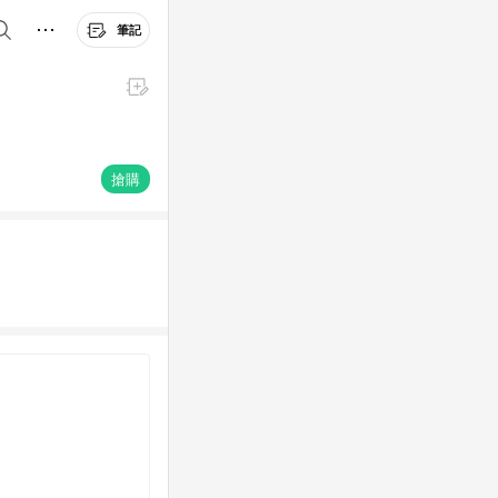
筆記
搶購