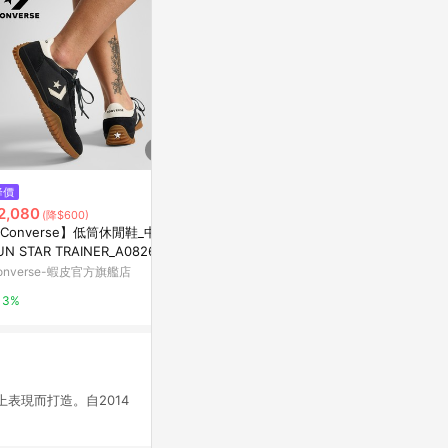
降價
歷史低價
$2,940
2,080
$1,980
(雙重
(降$600)
(降$800)
男款淺灰褐色Mo
Converse】低筒休閒鞋_中性_
adidas x Disney Retropy E5 男
水健走鞋|A6D
UN STAR TRAINER_A08263C
鞋 女鞋 灰 粉紅 休閒鞋 唐老鴨
色德訓鞋 韓星同款 官方旗艦店
迪士尼 愛迪達 JR0107
Timberland
onverse-蝦皮官方旗艦店
Yahoo購物中心
8%
3%
1%
場上表現而打造。自2014