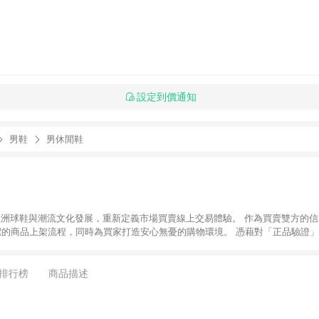
設定到價通知
男鞋
男休閒鞋
推動亞洲球鞋與潮流文化發展，重新定義市場買賣線上交易體驗。 作為買賣雙方的信
潔的商品上架流程，同時為買家打造安心無憂的購物環境。 憑藉對「正品驗證」
平台。 客服專線：+886-2-2706-9977 (#19) 客服信箱：
時間：週一至週五 10:00 – 18:00
排行榜
商品描述