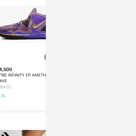
4,500
$16,599
降價
YRIE INFINITY EP AMETHYST
ZOOM KD 12
$10,950
(降$238)
AVE
AREA 02
KYRIE LOW 4 N7
REA 02
AREA 02
1%
1%
1%