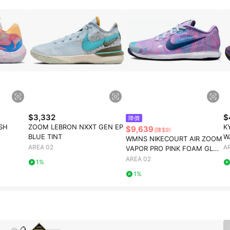
$3,332
$
降價
SH
ZOOM LEBRON NXXT GEN EP
K
$9,639
(降$9)
BLUE TINT
W
WMNS NIKECOURT AIR ZOOM
AREA 02
A
VAPOR PRO PINK FOAM GLAC
IER BLUE
AREA 02
1%
1%