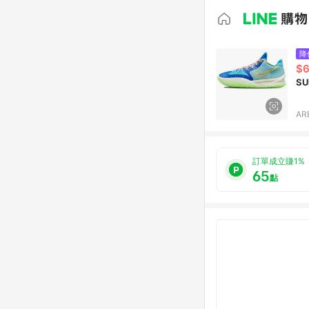
降
$6
SU
AR
訂單成立賺1%
65
點