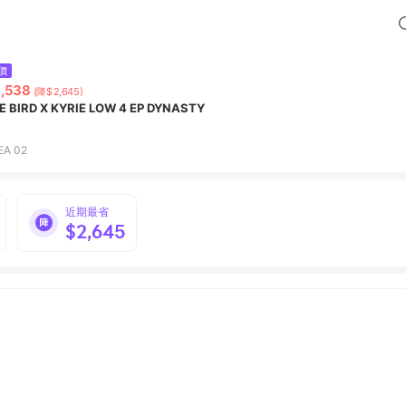
價
,538
(降$2,645)
E BIRD X KYRIE LOW 4 EP DYNASTY
EA 02
近期最省
$2,645