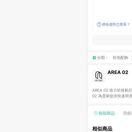
價格趨勢怎麼看？
分類：
鞋包配飾
AREA 02
AREA 02 致力於
02 為賣家提供快速簡
02 已成為亞洲領先的球鞋、街頭服飾與收藏品交易
cs@area02.com 服務
相似商品
熱銷
相似商品