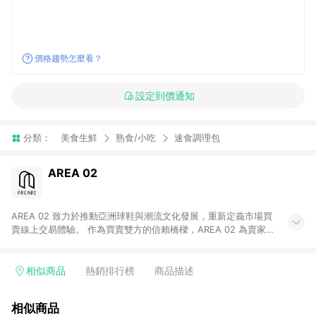
價格趨勢怎麼看？
設定到價通知
分類：
美食生鮮
熟食/小吃
速食調理包
AREA 02
AREA 02 致力於推動亞洲球鞋與潮流文化發展，重新定義市場買
賣線上交易體驗。 作為買賣雙方的信賴橋樑，AREA 02 為賣家提
供快速簡潔的商品上架流程，同時為買家打造安心無憂的購物環
境。 憑藉對「正品驗證」的堅持，AREA 02 已成為亞洲領先的球
鞋、街頭服飾與收藏品交易平台。 客服專線：+886-2-2706-
相似商品
熱銷排行榜
商品描述
9977 (#19) 客服信箱：cs@area02.com 服務時間：週一至週五
10:00 – 18:00
相似商品