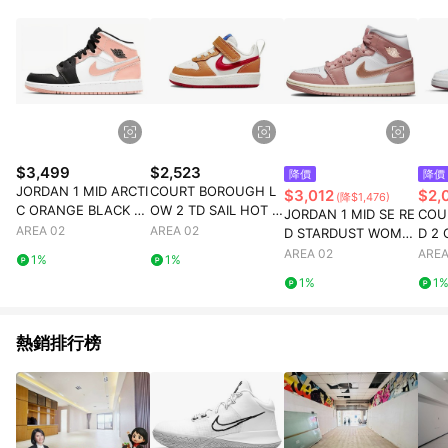
$3,499
$2,523
降價
降價
JORDAN 1 MID ARCTI
COURT BOROUGH L
$3,012
$2,
(降$1,476)
C ORANGE BLACK T
OW 2 TD SAIL HOT C
JORDAN 1 MID SE RE
COU
OE GS
URRY
AREA 02
AREA 02
D STARDUST WOME
D 2
NS
RIA 
AREA 02
AREA
1%
1%
1%
1
熱銷排行榜