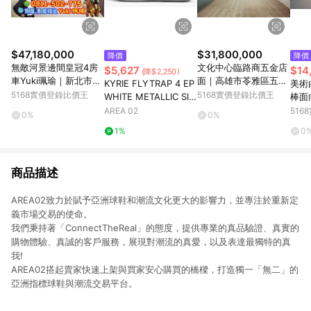
$47,180,000
$31,800,000
降價
降價
無敵河景邊間皇冠4房
文化中心臨路商五金店
$5,627
$14
(降$2,250)
車Yuki珮瑜｜新北市板
面｜高雄市苓雅區五福
KYRIE FLYTRAP 4 EP
美術
橋區中山路二段
一路
5168實價登錄比價王
5168實價登錄比價王
WHITE METALLIC SIL
棒面
VER
雄市
AREA 02
51
0%
0%
1%
0
商品描述
AREA02致力於賦予亞洲球鞋和潮流文化更大的影響力，並專注於重新定
義市場交易的使命。
我們秉持著「ConnectTheReal」的態度，提供專業的真品驗證、真實的
購物體驗、真誠的客戶服務，展現對潮流的真愛，以及表達最獨特的真
我!
AREA02搭起賣家快速上架與買家安心購買的橋樑，打造獨一「無二」的
亞洲指標球鞋與潮流交易平台。