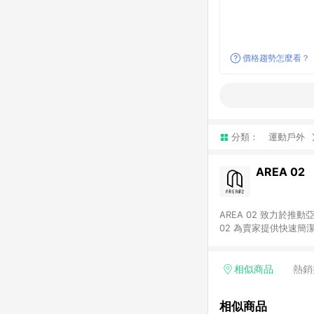
價格趨勢怎麼看？
分類：
運動戶外
AREA 02
AREA 02 致力於
02 為賣家提供快速簡
02 已成為亞洲領先的球鞋、街頭服飾與收藏品交易
cs@area02.com 服務
相似商品
熱銷
相似商品