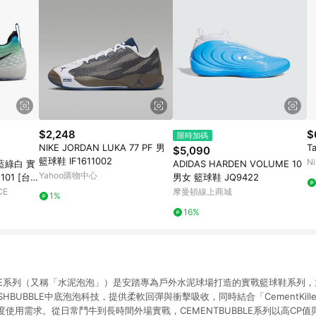
$2,248
$
限時加碼
NIKE JORDAN LUKA 77 PF 男
T
$5,090
籃球鞋 IF1611002
Ni
P 藍綠白 實
ADIDAS HARDEN VOLUME 10
Yahoo購物中心
101 [台
男女 籃球鞋 JQ9422
CE
摩曼頓線上商城
1%
16%
UBBLE系列（又稱「水泥泡泡」）是安踏專為戶外水泥球場打造的實戰籃球鞋系列
SHBUBBLE中底泡泡科技，提供柔軟回彈與衝擊吸收，同時結合「CementKil
使用需求。從日常鬥牛到長時間外場實戰，CEMENTBUBBLE系列以高CP