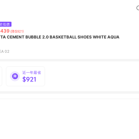
史低價
,439
(降$921)
TA CEMENT BUBBLE 2.0 BASKETBALL SHOES WHITE AQUA
EA 02
近一年最省
$921