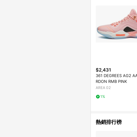
$2,431
361 DEGREES AG2 A
RDON RMB PINK
AREA 02
1%
熱銷排行榜