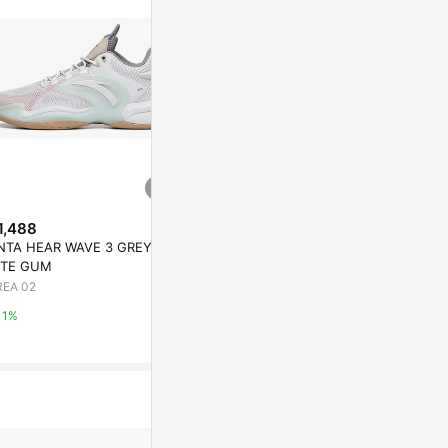
1,488
$2,566
降價
NTA HEAR WAVE 3 GREY W
LI-NING CO
$3,108
(降$305)
ITE GUM
AREA 02
SHARP BLADE 2 FLUO LIGHT
REA 02
ORANGE
1%
AREA 02
1%
1%