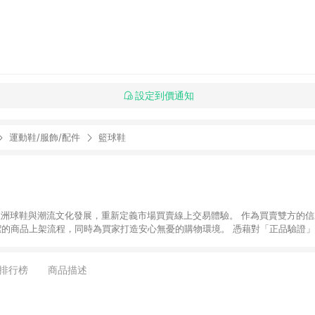
設定到價通知
運動鞋/服飾/配件
籃球鞋
推動亞洲球鞋與潮流文化發展，重新定義市場買賣線上交易體驗。 作為買賣雙方的信
潔的商品上架流程，同時為買家打造安心無憂的購物環境。 憑藉對「正品驗證」
平台。 客服專線：+886-2-2706-9977 (#19) 客服信箱：
時間：週一至週五 10:00 – 18:00
排行榜
商品描述