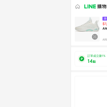
歷
$1
AN
AR
訂單成立賺1%
14
點