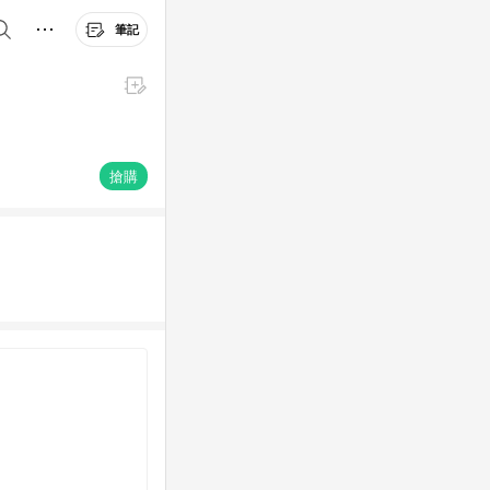
筆記
搶購