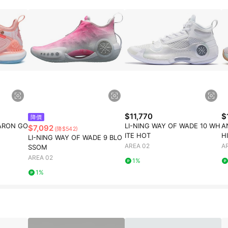
$11,770
$
降價
ARON GO
LI-NING WAY OF WADE 10 WH
A
$7,092
(降$542)
ITE HOT
H
LI-NING WAY OF WADE 9 BLO
AREA 02
A
SSOM
AREA 02
1%
1%