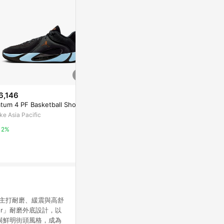
6,146
$15,300
$5,480
atum 4 PF Basketball Shoes
Caitlin Clark x Nike Kobe 5 Pro
Nike 籃球鞋 J
tro 新秀 銀色紅色 籃球鞋 男款 I
Channel 12
ke Asia Pacific
V2712-001
F2794-700
Yahoo購物中心
Yahoo購物中
2%
1%
1%
，主打耐磨、緩震與高舒
ler」耐磨外底設計，以
值與鮮明街頭風格，成為