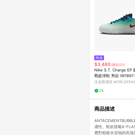
降價
$3,480
(降$520)
Nike S.T. Charge E
戰籃球鞋 男款 IW1897-
灣現貨]
沃皮斯潮流 WORLDPEA
2%
商品描述
ANTACEMENTB
適性。鞋款搭載A-FLA
應對粗糙水泥地的高強度