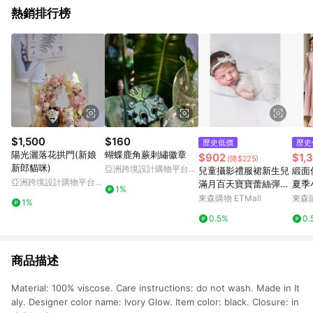
熱銷排行榜
$1,500
$160
歷史低價
歷史
陽光灑落花拱門(新娘
蝴蝶鹿角蕨刺繡徽章
$902
$1,
(降$225)
新郎貓咪)
亞洲跨境設計購物平台
兒童攝影禮服裙新生兒
緞面
Pinkoi
亞洲跨境設計購物平台
滿月百天寶寶蕾絲彈力
夏季
1%
Pinkoi
禮服套裝影樓攝影道具
裙女
東森購物 ETMall
東森購
1%
袍
0.5%
0.
商品描述
Material: 100% viscose. Care instructions: do not wash. Made in It
aly. Designer color name: Ivory Glow. Item color: black. Closure: in