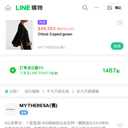
筆記
降價
$49,593
(降$33,061)
Chloé Caped gown
搶購
MYTHERESA(舊)
訂單成立賺3%
1487
點
下單享LINE POINTS點數
分類：
流行服飾
中大尺碼女裝
女大尺碼禮服
MYTHERESA(舊)
※注意事項： 1.需透過LINE購物前往並在同一瀏覽器於24小時內