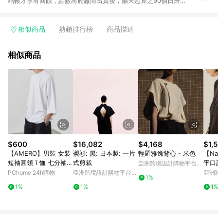
結帳才享有回饋，點數將於廠商出貨後，隔天起算之90個日曆天
陸續確認發送。 2.國際商家之商品金額及回饋點數依據將以商品
未稅價格為準。 3.國際商家之商品金額可能受匯率影響而有微幅
差異。 4.若於商家App下單，不符合LINE購物導購資格。 5.訂單
相似商品
熱銷排行榜
商品描述
超過6個月客訴案件不受理 6. 以下品牌不支援點數回饋：Adidas
/ Adidas Kids / New Balance / New Balance Kids / Nike /
相似商品
Nike Kids 換貨須知： 1. 請提交您的換貨要求並聯繫我們的客戶
服務團隊以預留您的交換商品。 2.預留完成後，將為您的換貨訂
單創建一個新的訂單編號。 3.請通知LINE您的新訂單編號。
4.LINE 將向 Mytheresa 提出交換訂單的返現請求。 5. 請按照
Mytheresa.com 上的換貨指南完成您的換貨。 6. 請等待驗證的
返現顯示在您的界面上，這可能需要幾個月，因為它需要進行手
動處理。
$600
$16,082
$4,168
$1,
【AMERO】男裝 女裝
襯衫: 黑: 日本製: 一片
輕羅雅逸背心 - 米色
【Na
短袖圓領Ｔ恤 七分袖
式剪裁
平口
亞洲跨境設計購物平台
素面 落肩 情侶裝
上衣
Pinkoi
PChome 24h購物
亞洲跨境設計購物平台
亞洲
1%
Pinkoi
Pinko
1%
1%
1